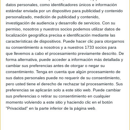
datos personales, como identificadores únicos e información
ese hilo de esperanza de un reencuentro. Los parientes de
estándar enviada por un dispositivo para publicidad y contenido
Mustafa Majtit se aferran a lo más mínimo para poder
personalizado, medición de publicidad y contenido,
afrontar las difíciles horas que pasan sin tener noticias de
investigación de audiencia y desarrollo de servicios.
Con su
él
tras una repentina desaparición
que incluso lo pudo
permiso, nosotros y nuestros socios podemos utilizar datos de
localización geográfica precisa e identificación mediante las
haber arrastrado hasta Ceuta.
características de dispositivos. Puede hacer clic para otorgarnos
su consentimiento a nosotros y a nuestros 1733 socios para
Una jornada habitual de
pesca
convertida en tragedia. Así
que llevemos a cabo el procesamiento previamente descrito. De
ha sido lo ocurrido con este hombre de 43 años que de
forma alternativa, puede acceder a información más detallada y
estar
en la playa de Beliones
al amanecer, haciendo lo
cambiar sus preferencias antes de otorgar o negar su
que siempre hacía, pasó a paradero desconocido en
consentimiento.
Tenga en cuenta que algún procesamiento de
sus datos personales puede no requerir de su consentimiento,
cuestión de minutos.
pero usted tiene el derecho de rechazar tal procesamiento. Sus
preferencias se aplicarán solo a este sitio web. Puede cambiar
Su familia deja claro que no se trata de ningún cruce
sus preferencias o retirar su consentimiento en cualquier
clandestino como ocurre con tantos jóvenes y
menores
momento volviendo a este sitio y haciendo clic en el botón
que nadan hacia Ceuta con la esperanza de una mejor
"Privacidad" en la parte inferior de la página web.
vida a este lado de la frontera. Lo que le ocurrió ha sido
una desgracia de otra naturaleza. “No tenía intención de
cruzar a Ceuta”, han expresado con certeza.