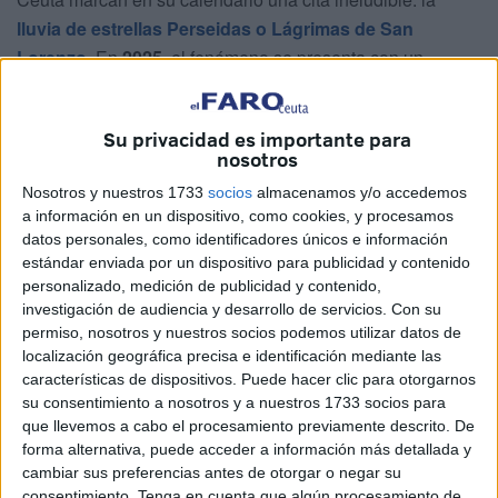
lluvia de estrellas Perseidas o Lágrimas de San
Lorenzo
. En
2025
, el fenómeno se presenta con un
aliciente especial, ya que, aunque la Luna llena pueda
restar visibilidad a los meteoros más débiles, los expertos
Su privacidad es importante para
prevén una edición vibrante, con numerosos bólidos
nosotros
capaces de iluminar el cielo nocturno.
Nosotros y nuestros 1733
socios
almacenamos y/o accedemos
a información en un dispositivo, como cookies, y procesamos
Las Perseidas se producen cuando nuestro planeta
datos personales, como identificadores únicos e información
atraviesa los
restos de polvo y pequeñas rocas
estándar enviada por un dispositivo para publicidad y contenido
desprendidos por el cometa Swift-Tuttle
en sus viajes
personalizado, medición de publicidad y contenido,
alrededor del Sol. Al entrar en la atmósfera a gran
investigación de audiencia y desarrollo de servicios.
Con su
velocidad, estas partículas se incineran y generan
permiso, nosotros y nuestros socios podemos utilizar datos de
localización geográfica precisa e identificación mediante las
destellos visibles, conocidos popularmente como estrellas
características de dispositivos. Puede hacer clic para otorgarnos
fugaces. Algunas, de mayor tamaño, sobreviven al paso
su consentimiento a nosotros y a nuestros 1733 socios para
atmosférico y caen como meteoritos, aunque estos casos
que llevemos a cabo el procesamiento previamente descrito. De
son poco frecuentes.
forma alternativa, puede acceder a información más detallada y
cambiar sus preferencias antes de otorgar o negar su
consentimiento.
Tenga en cuenta que algún procesamiento de