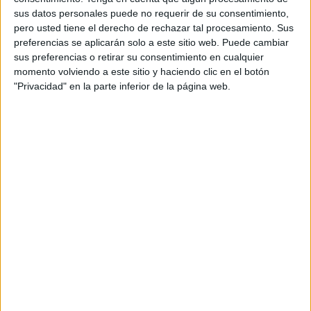
Fechas y momento de mayor
sus datos personales puede no requerir de su consentimiento,
actividad
pero usted tiene el derecho de rechazar tal procesamiento. Sus
preferencias se aplicarán solo a este sitio web. Puede cambiar
sus preferencias o retirar su consentimiento en cualquier
La lluvia de meteoros ya está en marcha desde el 17 de
momento volviendo a este sitio y haciendo clic en el botón
julio y se prolongará hasta el 23 de agosto. Sin embargo,
"Privacidad" en la parte inferior de la página web.
el momento más espectacular llegará en la madrugada
del 12 al 13 de agosto
, cuando el ritmo de meteoros podrá
alcanzar entre 50 y 100 por hora en lugares con cielos
despejados y sin contaminación lumínica.
La
NASA
confirma que la cercanía de la Luna llena no
restará emoción al evento, gracias a la aparición de los
llamados bólidos o
fireballs
, meteoros especialmente
brillantes que dejan un rastro persistente durante varios
segundos. Estos destellos intensos son la razón por la que
las Perseidas siguen siendo consideradas la lluvia de
estrellas más impresionante del calendario astronómico.