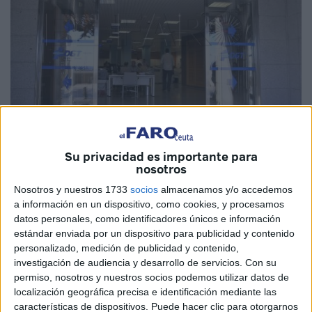
Imagen de archivo
Su privacidad es importante para
nosotros
Nosotros y nuestros 1733
socios
almacenamos y/o accedemos
A las personas mayores
de 65 años, incluyendo los
a información en un dispositivo, como cookies, y procesamos
vecinos de Ceuta
, la Dirección General de
Tráfico
(DGT)
datos personales, como identificadores únicos e información
estándar enviada por un dispositivo para publicidad y contenido
recuerda que si bien no está establecido un límite para
personalizado, medición de publicidad y contenido,
continuar conduciendo, a partir de esta edad lo que sí
investigación de audiencia y desarrollo de servicios.
Con su
aumenta es la periodicidad con la que debe renovarse
el
permiso, nosotros y nuestros socios podemos utilizar datos de
permiso
.
localización geográfica precisa e identificación mediante las
características de dispositivos. Puede hacer clic para otorgarnos