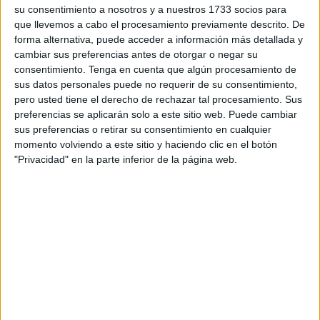
En este sentido, dejan claro que “el seguir conduciendo no
su consentimiento a nosotros y a nuestros 1733 socios para
que llevemos a cabo el procesamiento previamente descrito. De
depende de la edad, sino del estado de las capacidades y
forma alternativa, puede acceder a información más detallada y
aptitudes que tenga el conductor.
cambiar sus preferencias antes de otorgar o negar su
consentimiento.
Tenga en cuenta que algún procesamiento de
Y atendiendo a esto, explican que para garantizar que se
sus datos personales puede no requerir de su consentimiento,
mantenga intacta la capacidad para conducir, “se reduce el
pero usted tiene el derecho de rechazar tal procesamiento. Sus
periodo de vigencia del permiso” con el objetivo de
preferencias se aplicarán solo a este sitio web. Puede cambiar
sus preferencias o retirar su consentimiento en cualquier
“aumentar la frecuencia de las revisiones médicas y de
momento volviendo a este sitio y haciendo clic en el botón
aptitud para que seguir conduciendo sea seguro para
"Privacidad" en la parte inferior de la página web.
todos”.
Desde la Dirección General de Tráfico explican que los
periodos de vigencia máximos de los permisos de
conducir en este caso serían de 5 años para coches,
motos y motocicletas (AM, A1, A2, A, B) y licencias de
conducción; y 3 años para profesionales de autobuses y
camiones (C, C1, D, D1, EC, EC1, ED, ED1…).