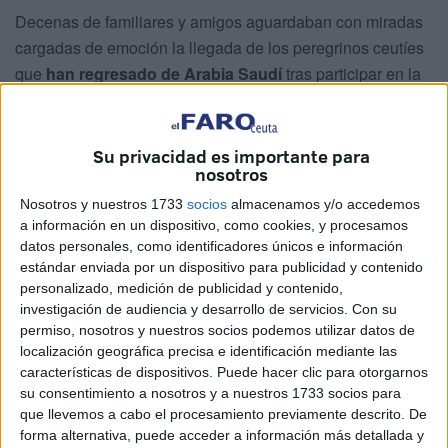
Decenas de familiares y amigos aguardaban con miradas
cargadas de emoción la llegada de los peregrinos ceutíes
que
han regresado de Arabia Saudí
tras participar en la
peregrinación mayor (Hayy)
a La Meca
, con motivo del
Eid
Al-Adha.
Su privacidad es importante para
Esperando a sus seres queridos
nosotros
Nosotros y nuestros 1733
socios
almacenamos y/o accedemos
Tras varios días de vivencias intensas y profundamente
a información en un dispositivo, como cookies, y procesamos
datos personales, como identificadores únicos e información
espirituales, los viajeros han vuelto a casa con la
estándar enviada por un dispositivo para publicidad y contenido
satisfacción de haber cumplido
uno de los mayores
personalizado, medición de publicidad y contenido,
anhelos
de cualquier musulmán.
investigación de audiencia y desarrollo de servicios.
Con su
permiso, nosotros y nuestros socios podemos utilizar datos de
Al otro lado de las puertas de llegadas les esperaban
localización geográfica precisa e identificación mediante las
abrazos, lágrimas de felicidad y la emoción desmedida de
características de dispositivos. Puede hacer clic para otorgarnos
su consentimiento a nosotros y a nuestros 1733 socios para
quienes llevaban
días contando las horas
para volver a
que llevemos a cabo el procesamiento previamente descrito. De
reunirse con sus seres queridos.
forma alternativa, puede acceder a información más detallada y