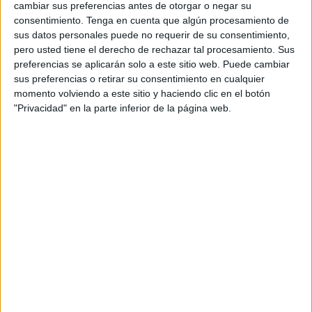
cambiar sus preferencias antes de otorgar o negar su
Sentimientos a flor de piel
consentimiento.
Tenga en cuenta que algún procesamiento de
sus datos personales puede no requerir de su consentimiento,
pero usted tiene el derecho de rechazar tal procesamiento. Sus
La bienvenida ha estado marcada por los sentimientos.
preferencias se aplicarán solo a este sitio web. Puede cambiar
Familiares y amigos observaban con expectación cada
sus preferencias o retirar su consentimiento en cualquier
salida en busca de un rostro conocido
tras una montaña
momento volviendo a este sitio y haciendo clic en el botón
de maletas.
"Privacidad" en la parte inferior de la página web.
Entre ellos se encontraba una joven que esperaba
la
llegada de su madre
tras pasar y quince días fuera de
casa.
“Hay muchas ganas de verla.
Estamos contentos por
ella
porque ha cumplido un sueño que esperaba desde
hace mucho tiempo”, explicaba mientras aguardaba su
salida.
Un viaje que deja huella para toda la