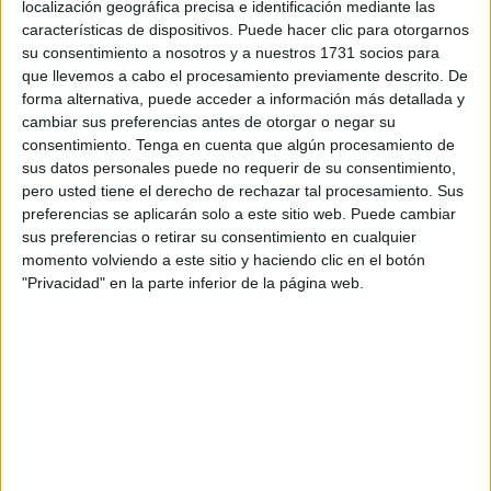
gran relevancia para la comunidad católica a nivel
localización geográfica precisa e identificación mediante las
mundial.
características de dispositivos. Puede hacer clic para otorgarnos
su consentimiento a nosotros y a nuestros 1731 socios para
Se irán el 1 de agosto y alcanzarán tierras lusas el día 5,
que llevemos a cabo el procesamiento previamente descrito. De
forma alternativa, puede acceder a información más detallada y
pero esperan volver el año que viene a la Feria "Dios
cambiar sus preferencias antes de otorgar o negar su
mediante". Mientras tanto, con todo planeado, han estado
consentimiento.
Tenga en cuenta que algún procesamiento de
recogiendo donativos por el centro de la ciudad.
sus datos personales puede no requerir de su consentimiento,
pero usted tiene el derecho de rechazar tal procesamiento. Sus
Los jóvenes han organizado para ello un pasacalles
preferencias se aplicarán solo a este sitio web. Puede cambiar
sus preferencias o retirar su consentimiento en cualquier
desde la iglesia de Los Remedios hasta el Zara, al final
momento volviendo a este sitio y haciendo clic en el botón
del paseo del
Revellín
, para intentar completar para
"Privacidad" en la parte inferior de la página web.
algunos gastos pendientes del viaje.
Armados con huchas y una pancarta han recorrido el
centro de la ciudad acompañados por la música. Los
caballas, como no podía ser de otro modo, se han rascado
el bolsillo y han colaborado.
Del Rocío a Lisboa pasando por