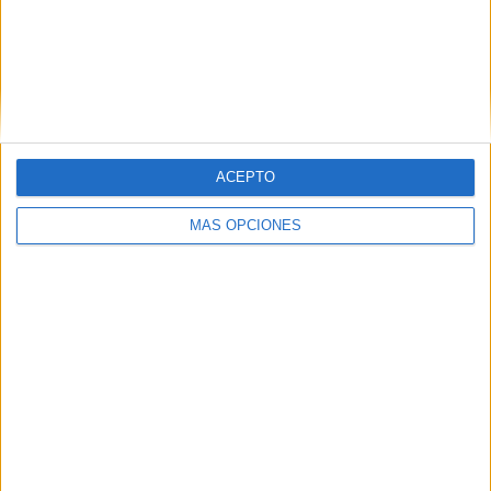
"El año que viene Dios mediante, esperamos abrir la
caseta , con las mismas ganas e ilusión de todos los
años", han comunicado.
ACEPTO
MÁS OPCIONES
Tags:
Feria
Teatro Auditorio del Revellín
Virgen de África