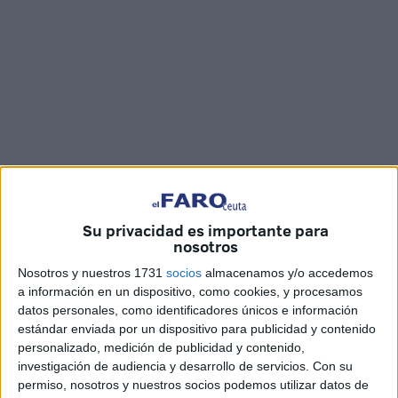
Imágenes: Marina Risco
Su privacidad es importante para
nosotros
Nosotros y nuestros 1731
socios
almacenamos y/o accedemos
'
Los Peregrinos
' no estarán este año en la
Feria
de
a información en un dispositivo, como cookies, y procesamos
Ceuta. Según ha informado el colectivo, este año no
datos personales, como identificadores únicos e información
estándar enviada por un dispositivo para publicidad y contenido
abrirán su mítica caseta "como manda la tradición". La
personalizado, medición de publicidad y contenido,
razón es la coincidencia de las
Fiestas Patronales
con
investigación de audiencia y desarrollo de servicios.
Con su
la Jornada Mundial de la Juventud en Lisboa, un evento de
permiso, nosotros y nuestros socios podemos utilizar datos de