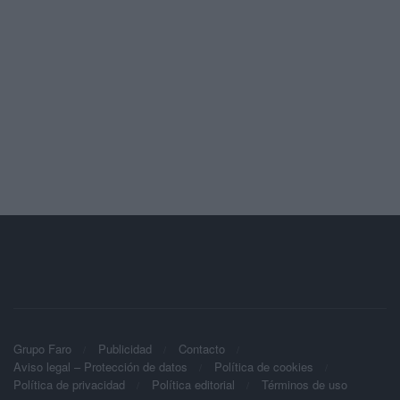
Grupo Faro
Publicidad
Contacto
Aviso legal – Protección de datos
Política de cookies
Política de privacidad
Política editorial
Términos de uso