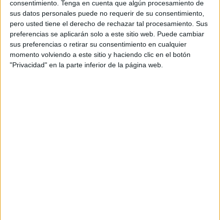
consentimiento.
Tenga en cuenta que algún procesamiento de
bonitos recuerdos
sus datos personales puede no requerir de su consentimiento,
pero usted tiene el derecho de rechazar tal procesamiento. Sus
preferencias se aplicarán solo a este sitio web. Puede cambiar
A pesar del paso del tiempo, el cariño seguía intacto y a
sus preferencias o retirar su consentimiento en cualquier
José le hacía mucha ilusión volver a ver Ani. De lo que le
momento volviendo a este sitio y haciendo clic en el botón
había contado su abuelo, ‘La Pelo’ destacaba una
"Privacidad" en la parte inferior de la página web.
anécdota en particular: que esta prima “se portó muy bien
con mis abuelos que estuvieron en Ceuta visitándola en su
luna de miel”.
También deseaban agradecerle otro gran gesto porque
durante ese mismo viaje, la esposa de José sufrió una
emergencia médica
y “Ani la cuidó muchísimo”.