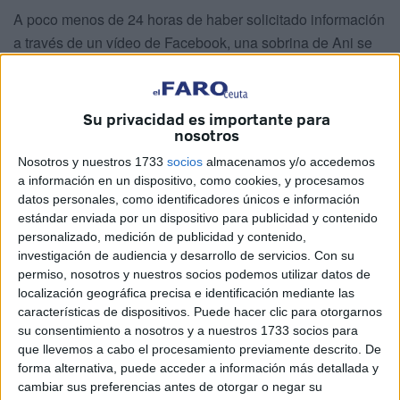
A poco menos de 24 horas de haber solicitado información
a través de un vídeo de Facebook, una sobrina de Ani se
puso en contacto con ellos y de esta manera fue posible
tener noticias de ella. La comunicación entre las familias
se mantendrá vía telefónica.
Su privacidad es importante para
nosotros
Hace apenas un día, la creadora de contenidos sevillana
Nosotros y nuestros 1733
socios
almacenamos y/o accedemos
con 839 mil seguidores en Facebook, 272 mil en
a información en un dispositivo, como cookies, y procesamos
Instagram, 173 mil en TikTok no dudó en ponerse en
datos personales, como identificadores únicos e información
contacto con quienes ven sus publicaciones a diario para
estándar enviada por un dispositivo para publicidad y contenido
personalizado, medición de publicidad y contenido,
que su abuelo pudiera dar con este familiar tan querido.
investigación de audiencia y desarrollo de servicios.
Con su
permiso, nosotros y nuestros socios podemos utilizar datos de
Y es que José Torralba Torres tenía tiempo preguntando
localización geográfica precisa e identificación mediante las
por su prima, a la lamentablemente tras varios años le
características de dispositivos. Puede hacer clic para otorgarnos
perdió el rastro
. La familia extravió el número de teléfono
su consentimiento a nosotros y a nuestros 1733 socios para
y desde entonces no hubo manera de contactarla.
que llevemos a cabo el procesamiento previamente descrito. De
forma alternativa, puede acceder a información más detallada y
cambiar sus preferencias antes de otorgar o negar su
Una luna de miel en Ceuta con