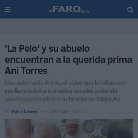
'La Pelo' y su abuelo
encuentran a la querida prima
Ani Torres
Una sobrina de Ani vio el vídeo que la influencer
sevillana subió a sus redes sociales pidiendo
ayuda para localizar a su familiar de Villajovita
Por
Paola Lessey
03/04/2024 - 12:16