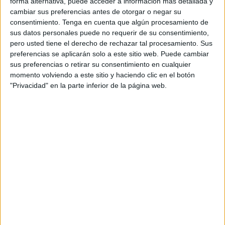
forma alternativa, puede acceder a información más detallada y
condición de noble portugués. En 1460, con apenas 20
cambiar sus preferencias antes de otorgar o negar su
años, asumió la capitanía de Ceuta y, dos años después,
consentimiento.
Tenga en cuenta que algún procesamiento de
sus datos personales puede no requerir de su consentimiento,
le fue también conferido el gobierno de la ciudad, con los
pero usted tiene el derecho de rechazar tal procesamiento. Sus
mismos poderes que había tenido el célebre infante D.
preferencias se aplicarán solo a este sitio web. Puede cambiar
Enrique. Detentó la capitanía de Ceuta hasta 1464, donde
sus preferencias o retirar su consentimiento en cualquier
recibió al rey portugués cuando se desplazó allí. Además,
momento volviendo a este sitio y haciendo clic en el botón
"Privacidad" en la parte inferior de la página web.
este monarca lusitano siempre se mostró receptivo a sus
opiniones, en detrimento de otras, como las del
experimentado conde de Viana, D. Duarte de Meneses,
por entonces capitán portugués de Alcazarseguir. Por otra
parte, fue exactamente durante la capitanía de D. Pedro de
Meneses II, tal como nos relata el cronista Rui de Pina en
la Chronica de El-Rei D. Afonso V (Cap. CXLVII – CXLIX),
cuando se produjeron los intentos de conquista de Tánger,
de 1463 y 1464. Participando solamente en ataques bajo
el mando del monarca, D. Pedro de Meneses II se
distinguió, sobre todo, en el ataque a la sierra de