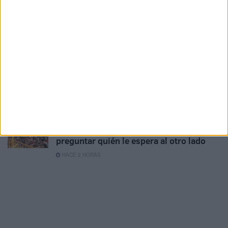
refugio en Ceuta
HACE 1 HORA
La Guardia Civil localiza un cadáver en
Juan XXIII
HACE 2 HORAS
Alerta alimentaria por vidrios en tarros
de mermelada y miel
HACE 2 HORAS
Ceuta: proteger a un menor también es
preguntar quién le espera al otro lado
HACE 2 HORAS