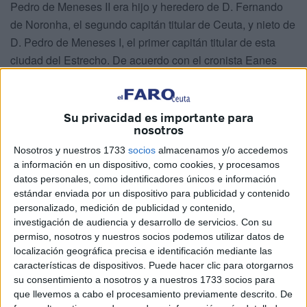
Pedro de Meneses II era hijo y heredero de D. Fernando
de Noronha, el segundo capitán titular de Ceuta, y nieto de
D. Pedro de Meneses I, el primer capitán titular de esta
ciudad del Estrecho. De acuerdo con el cronista Eanes
Gomes de Zurara, en la Crónica do Conde D. Pedro de
Meneses (Lib. II, Cap. XXIV), entre D. Pedro de Meneses
(primer conde de Vila Real) y su yerno D. Fernando de
Su privacidad es importante para
nosotros
Noronha (segundo conde de Vila Real), se acordó que el
hijo varón que este tendría con su hija, Dª. Brites de
Nosotros y nuestros 1733
socios
almacenamos y/o accedemos
a información en un dispositivo, como cookies, y procesamos
Meneses, adoptaría el nombre de su abuelo, pasando a
datos personales, como identificadores únicos e información
llamarse también Pedro de Meneses.
estándar enviada por un dispositivo para publicidad y contenido
personalizado, medición de publicidad y contenido,
Durante los primeros años del reinado de D. Afonso V, D.
investigación de audiencia y desarrollo de servicios.
Con su
Pedro de Meneses II desempeñó varias misiones de
permiso, nosotros y nuestros socios podemos utilizar datos de
carácter ceremonial, en las que asumió posiciones
localización geográfica precisa e identificación mediante las
destacadas. No obstante, como su padre y su abuelo,
características de dispositivos. Puede hacer clic para otorgarnos
su consentimiento a nosotros y a nuestros 1733 socios para
también combatió en la guerra de Marruecos, escenario
que llevemos a cabo el procesamiento previamente descrito. De
para el ejercicio de la vida militar a la que le obligaba su