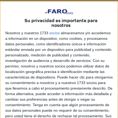
Empleo y Deporte, Nicola Cecchi.
Su privacidad es importante para
nosotros
Nosotros y nuestros 1733
socios
almacenamos y/o accedemos
a información en un dispositivo, como cookies, y procesamos
datos personales, como identificadores únicos e información
estándar enviada por un dispositivo para publicidad y contenido
personalizado, medición de publicidad y contenido,
investigación de audiencia y desarrollo de servicios.
Con su
permiso, nosotros y nuestros socios podemos utilizar datos de
localización geográfica precisa e identificación mediante las
características de dispositivos. Puede hacer clic para otorgarnos
su consentimiento a nosotros y a nuestros 1733 socios para
que llevemos a cabo el procesamiento previamente descrito. De
forma alternativa, puede acceder a información más detallada y
cambiar sus preferencias antes de otorgar o negar su
consentimiento.
Tenga en cuenta que algún procesamiento de
Durante
las jornadas del 8 y 9 de octubre
, a partir de las
sus datos personales puede no requerir de su consentimiento,
10:00 horas, se abordarán los retos y oportunidades de la
pero usted tiene el derecho de rechazar tal procesamiento. Sus