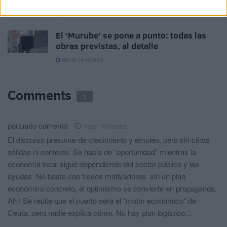
ESO
HACE 13 HORAS
El 'Murube' se pone a punto: todas las
obras previstas, al detalle
HACE 14 HORAS
Comments
1
portuario
comentó:
hace 10 meses
El discurso presume de crecimiento y empleo, pero sin cifras
sólidas ni contexto. Se habla de “oportunidad” mientras la
economía local sigue dependiendo del sector público y las
ayudas. No basta con frases motivadoras: sin un plan
económico concreto, el optimismo se convierte en propaganda.
Ah ! Se repite que el puerto será el “motor económico” de
Ceuta, pero nadie explica cómo. No hay plan logístico....