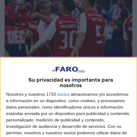
Su privacidad es importante para
Imágenes: Real Murcia
nosotros
Nosotros y nuestros 1733
socios
almacenamos y/o accedemos
a información en un dispositivo, como cookies, y procesamos
datos personales, como identificadores únicos e información
El
Real Murcia
será el siguiente rival del
Ceuta
en la Liga
estándar enviada por un dispositivo para publicidad y contenido
y lo hará siendo el líder del grupo 2 de
Primera División
personalizado, medición de publicidad y contenido,
investigación de audiencia y desarrollo de servicios.
Con su
RFEF
. Es un rival serio que viene con todo, dispuesto a
permiso, nosotros y nuestros socios podemos utilizar datos de
mantener su
primera posición de la tabla
.