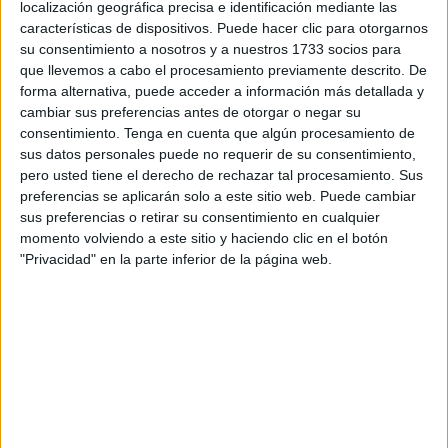
localización geográfica precisa e identificación mediante las
características de dispositivos. Puede hacer clic para otorgarnos
El delantero del equipo, Pedro Benito, habló este
su consentimiento a nosotros y a nuestros 1733 socios para
miércoles en las redes sociales del Real Murcia, sobre el
que llevemos a cabo el procesamiento previamente descrito. De
choque y señaló que "es un rival muy bueno, encima tengo
forma alternativa, puede acceder a información más detallada y
cambiar sus preferencias antes de otorgar o negar su
varios compañeros que juegan allí, así que va a ser bonito
consentimiento.
Tenga en cuenta que algún procesamiento de
enfrentarme a ellos; sabemos que es un rival
sus datos personales puede no requerir de su consentimiento,
complicadísimo, que hizo una gran temporada pasada y
pero usted tiene el derecho de rechazar tal procesamiento. Sus
que tiene un gran equipo este año; afrontamos el partido
preferencias se aplicarán solo a este sitio web. Puede cambiar
sus preferencias o retirar su consentimiento en cualquier
con la mayor de las ganas, personalidad y vamos a por los
momento volviendo a este sitio y haciendo clic en el botón
3 puntos”.
"Privacidad" en la parte inferior de la página web.
El conjunto murciano está experimentado unas
sensaciones muy agradables y en estos momentos está en
lo más alto con 19 puntos. Seis triunfos y un empate, con
tres derrotas, es el bagaje de este conjunto que aspira al
ascenso de categoría.
Pedro Benito está siendo uno de los protagonistas en