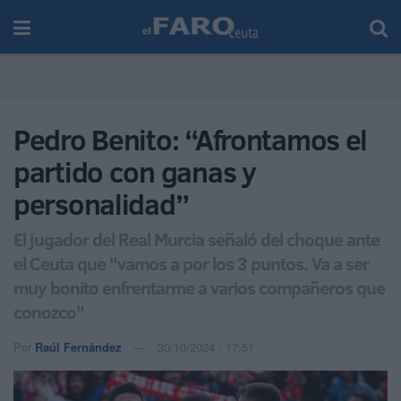
Pedro Benito: “Afrontamos el
partido con ganas y
personalidad”
El jugador del Real Murcia señaló del choque ante
el Ceuta que "vamos a por los 3 puntos. Va a ser
muy bonito enfrentarme a varios compañeros que
conozco"
Por
Raúl Fernández
30/10/2024 - 17:51