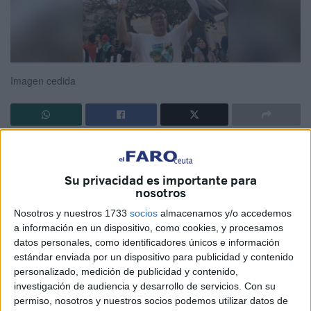
Imagen cedida
Cuántas cosas podríamos enseñar sobre Palestina e Israel
si no nos ataran de pies y manos.
Su privacidad es importante para
nosotros
Explicar qué es una guerra, un genocidio, Un holocausto,
crímenes contra la humanidad, el bloqueo internacional, la
Nosotros y nuestros 1733
socios
almacenamos y/o accedemos
a información en un dispositivo, como cookies, y procesamos
ONU, el funcionamiento de las embajadas, la economía
datos personales, como identificadores únicos e información
mundial, la historia de Palestina e Israel.
estándar enviada por un dispositivo para publicidad y contenido
personalizado, medición de publicidad y contenido,
La filósofa judía Arendt que describe cómo personas
investigación de audiencia y desarrollo de servicios.
Con su
comunes, que no son intrínsecamente malvadas ni
permiso, nosotros y nuestros socios podemos utilizar datos de