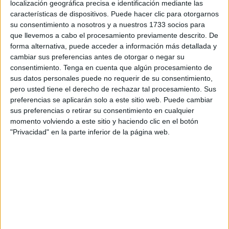
fanáticos ideológicos, pueden cometer actos atrocidades
localización geográfica precisa e identificación mediante las
características de dispositivos. Puede hacer clic para otorgarnos
como resultado de un pensamiento irreflexivo. Los
su consentimiento a nosotros y a nuestros 1733 socios para
individuos actúan como simples funcionarios, cumpliendo
que llevemos a cabo el procesamiento previamente descrito. De
órdenes sin cuestionar las consecuencias éticas de sus
forma alternativa, puede acceder a información más detallada y
acciones, lo que permite que el mal se manifieste de forma
cambiar sus preferencias antes de otorgar o negar su
consentimiento.
Tenga en cuenta que algún procesamiento de
trivial y mundana.
sus datos personales puede no requerir de su consentimiento,
pero usted tiene el derecho de rechazar tal procesamiento. Sus
Varios centros educativos madrileños han recibido desde
preferencias se aplicarán solo a este sitio web. Puede cambiar
la semana pasada llamadas de la inspección de
sus preferencias o retirar su consentimiento en cualquier
educación para que retiren toda simbología relacionada
momento volviendo a este sitio y haciendo clic en el botón
con el apoyo a Gaza El Gobierno de Isabel Díaz Ayuso
"Privacidad" en la parte inferior de la página web.
considera que la política debe permanecer alejada del
entorno escolar a pesar de que tras la invasión rusa de
Ucrania en 2022 permitió y fomentó en los colegios
madrileños la solidaridad con el pueblo ucranio.
En otros centros a lo largo y ancho del país han hecho
todo lo contrario: gestos simbólicos, charlas, banderas