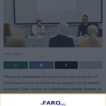
Fotos: Quino
"Recuerdo perfectamente el primer día que abusó de mí".
Rememora incluso el coche de su agresor y cómo estaba
aparcado. Este viernes en la
biblioteca Adolfo Suárez
de
Ceuta cuenta su testimonio y cómo lo ha transformado en
un cuento, en un arma para despertar la conciencia de los