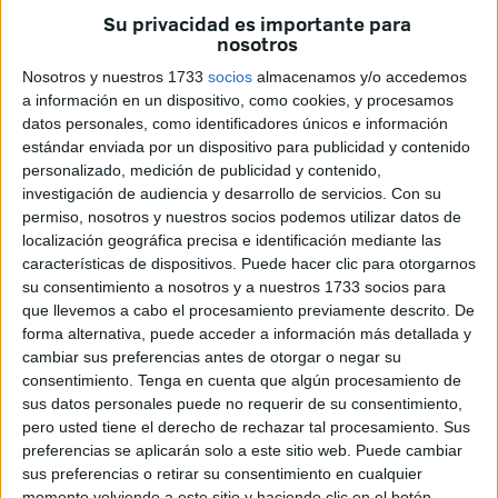
más pequeños y no callarse ante "los monstruos".
Su privacidad es importante para
nosotros
No es el guion de una película de terror. Es parte de la vida
Nosotros y nuestros 1733
socios
almacenamos y/o accedemos
de
Pepe Godoy
y de otras muchas víctimas. Es el duro
a información en un dispositivo, como cookies, y procesamos
peso de cómo a aquel niño, que lo único que necesitaba
datos personales, como identificadores únicos e información
era protección, le rompieron la vida.
estándar enviada por un dispositivo para publicidad y contenido
personalizado, medición de publicidad y contenido,
Personas queridas y respetadas que se ocultan o que las
investigación de audiencia y desarrollo de servicios.
Con su
esconden por esa espiral de silencio. Ese es el peor de los
permiso, nosotros y nuestros socios podemos utilizar datos de
localización geográfica precisa e identificación mediante las
obstáculos para buscar una justifica real y darle la voz que
características de dispositivos. Puede hacer clic para otorgarnos
merecen los afectados.
Menores a los que roban la
su consentimiento a nosotros y a nuestros 1733 socios para
inocencia
a base de hacerles sentir culpables.
que llevemos a cabo el procesamiento previamente descrito. De
forma alternativa, puede acceder a información más detallada y
cambiar sus preferencias antes de otorgar o negar su
consentimiento.
Tenga en cuenta que algún procesamiento de
sus datos personales puede no requerir de su consentimiento,
pero usted tiene el derecho de rechazar tal procesamiento. Sus
preferencias se aplicarán solo a este sitio web. Puede cambiar
sus preferencias o retirar su consentimiento en cualquier
momento volviendo a este sitio y haciendo clic en el botón