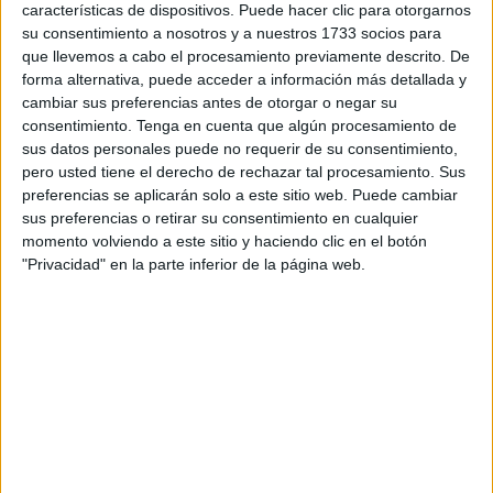
protección de los espacios marítimos
de
soberanía e
características de dispositivos. Puede hacer clic para otorgarnos
interés nacional
, vigilar posibles actividades ilícitas y
su consentimiento a nosotros y a nuestros 1733 socios para
que llevemos a cabo el procesamiento previamente descrito. De
detectar unidades de interés.
forma alternativa, puede acceder a información más detallada y
cambiar sus preferencias antes de otorgar o negar su
Durante la acción de vigilancia, la patrulla detectó una
consentimiento.
Tenga en cuenta que algún procesamiento de
embarcación no identificada
a la deriva. Tras realizar
sus datos personales puede no requerir de su consentimiento,
una inspección, se transfirió a una patrullera del Servicio
pero usted tiene el derecho de rechazar tal procesamiento. Sus
Marítimo de la Guardia Civil para su posterior remolque.
preferencias se aplicarán solo a este sitio web. Puede cambiar
sus preferencias o retirar su consentimiento en cualquier
Varios buques coincidieron en el
momento volviendo a este sitio y haciendo clic en el botón
"Privacidad" en la parte inferior de la página web.
mar de Alborán
El ‘Medas´ coincidió en el mar de Alborán con el
Buque
Asalto Anfibio (BAA
) ‘Galicia’, la fragata ‘Victoria’ y el
Buque Escuela de Cooperación Pesquera
(
BECP)
‘intermares’, unidades que venían realizando el crucero de
instrucción de los alumnos de la Escuela Naval Militar.