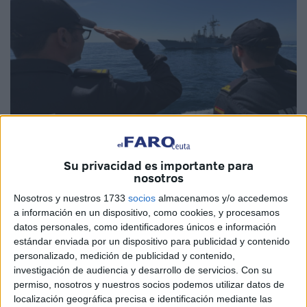
Su privacidad es importante para
Imagen cedida
nosotros
Nosotros y nuestros 1733
socios
almacenamos y/o accedemos
a información en un dispositivo, como cookies, y procesamos
datos personales, como identificadores únicos e información
El buque de la Armada
ha llevado a cabo otra operación
estándar enviada por un dispositivo para publicidad y contenido
de Presencia, Vigilancia y Disuasión (
OPVD
) en aguas del
personalizado, medición de publicidad y contenido,
investigación de audiencia y desarrollo de servicios.
Con su
mar de Alborán y
Estrecho de Gibraltar
, en cuya área se
permiso, nosotros y nuestros socios podemos utilizar datos de
encuentra Ceuta, con el objetivo de garantizar la
localización geográfica precisa e identificación mediante las