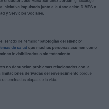
or el
doctor José María Sánchez Jordán
, ginecólogo
a iniciativa impulsada junto a la Asociación DIMES y
ad y Servicios Sociales.
el sentido del término "
patologías del silencio
",
lemas de salud
que muchas personas asumen como
inan invisibilizados o sin tratamiento
.
es no denuncian problemas relacionados con la
s limitaciones derivadas del envejecimiento
porque
 determinadas etapas de la vida.