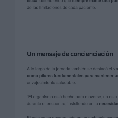
física
, defendiendo que
siempre existe una pos
de las limitaciones de cada paciente.
Un mensaje de concienciación
A lo largo de la jornada también se destacó el
va
como pilares fundamentales para mantener u
envejecimiento saludable.
“El organismo está hecho para moverse, no está
durante el encuentro, insistiendo en la
necesidad
El acto se ha desarrollado en un ambiente cerca