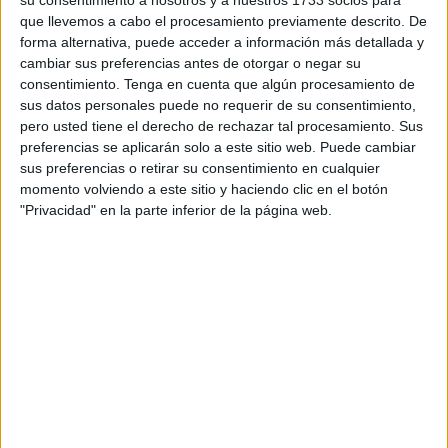
Los ceutíes que aguantan hasta altas horas de la noche
que llevemos a cabo el procesamiento previamente descrito. De
forma alternativa, puede acceder a información más detallada y
deben mantenerse hidratados y ocuparse de no pasar
cambiar sus preferencias antes de otorgar o negar su
hambre. Por todo ello, FaroTV ha visitado los mejores
consentimiento.
Tenga en cuenta que algún procesamiento de
puestos de comida que, sin envidiar las cartas de las
sus datos personales puede no requerir de su consentimiento,
casetas, consiguen rellenar el famoso ‘boquete’ que se
pero usted tiene el derecho de rechazar tal procesamiento. Sus
forma en el estómago después de muchas horas de fiesta.
preferencias se aplicarán solo a este sitio web. Puede cambiar
sus preferencias o retirar su consentimiento en cualquier
Hay muchas opciones gastronómicas para todos los
momento volviendo a este sitio y haciendo clic en el botón
"Privacidad" en la parte inferior de la página web.
gustos y
bolsillos
.
Para los que bajan al ferial con más hambre, la
recomendación es acercarse a los puestos de comida
rápida. Hamburguesas, perritos calientes, kebabs,
camperos e incluso pizzas entran en esta categoría, en la
que el proceso de cocina es rápido pero efectivo.
Con unos pocos bocados de estos manjares se resucita a
cualquier ceutí dispuesto a seguir con la acción. Todo el