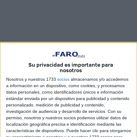
Su privacidad es importante para
Fotos y vídeo: Jesús Galindo
nosotros
Nosotros y nuestros 1733
socios
almacenamos y/o accedemos
a información en un dispositivo, como cookies, y procesamos
datos personales, como identificadores únicos e información
Bailar, moverse, hablar (a gritos, porque
la música
a veces
estándar enviada por un dispositivo para publicidad y contenido
personalizado, medición de publicidad y contenido,
suena muy fuerte), abrazarse, disfrutar con los amigos. En
investigación de audiencia y desarrollo de servicios.
Con su
Ceuta estaban deseosos de volver a disfrutar de
una
permiso, nosotros y nuestros socios podemos utilizar datos de
Feria
, pues un año es muy largo, y este primer día
a pesar
localización geográfica precisa e identificación mediante las
del apagón
los
vecinos
de la ciudad han salido en masa.
características de dispositivos. Puede hacer clic para otorgarnos
su consentimiento a nosotros y a nuestros 1733 socios para