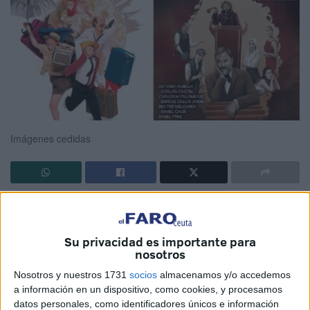
Imágenes cedidas
La Consejería de Educación, Cultura, Juventud y Deporte
de ceuta ha puesto este miércoles a la venta las
Su privacidad es importante para
localidades para la representación del espectáculo de
nosotros
teatro
gestual ‘Passport’ que, a cargo de la Compañía
Nosotros y nuestros 1731
socios
almacenamos y/o accedemos
Yllana, llegará al Teatro Auditorio del
Revellín
el 24 de
a información en un dispositivo, como cookies, y procesamos
noviembre a las 21.00 horas.
datos personales, como identificadores únicos e información