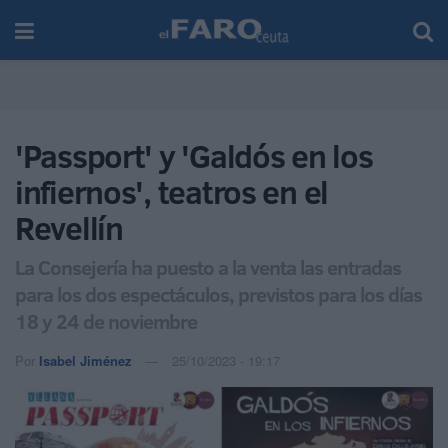
'Passport' y 'Galdós en los
infiernos', teatros en el
Revellín
La Consejería ha puesto a la venta las entradas
para los dos espectáculos, previstos para los días
18 y 24 de noviembre
Por
Isabel Jiménez
25/10/2023 - 19:17