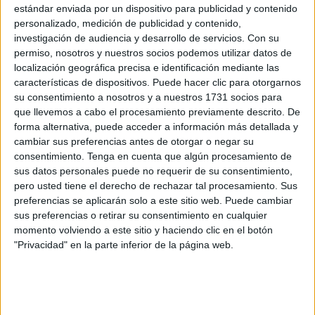
estándar enviada por un dispositivo para publicidad y contenido
El montaje, para el que se podrán adquirir entradas a
personalizado, medición de publicidad y contenido,
precios de entre 2 y 5 euros con descuento de 1 euro para
investigación de audiencia y desarrollo de servicios.
Con su
los colectivos habituales, está incluido en la programación
permiso, nosotros y nuestros socios podemos utilizar datos de
de la Red Andaluza de Teatro, a la que la Consejería está
localización geográfica precisa e identificación mediante las
características de dispositivos. Puede hacer clic para otorgarnos
adherida.
su consentimiento a nosotros y a nuestros 1731 socios para
que llevemos a cabo el procesamiento previamente descrito. De
forma alternativa, puede acceder a información más detallada y
cambiar sus preferencias antes de otorgar o negar su
consentimiento.
Tenga en cuenta que algún procesamiento de
sus datos personales puede no requerir de su consentimiento,
pero usted tiene el derecho de rechazar tal procesamiento. Sus
preferencias se aplicarán solo a este sitio web. Puede cambiar
sus preferencias o retirar su consentimiento en cualquier
momento volviendo a este sitio y haciendo clic en el botón
"Privacidad" en la parte inferior de la página web.