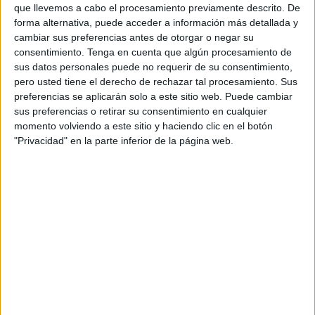
Ingreso Mínimo Vital (IMV)
de manera más ágil.
que llevemos a cabo el procesamiento previamente descrito. De
forma alternativa, puede acceder a información más detallada y
Así lo anunció este jueves Elena Rodríguez, secretaria
cambiar sus preferencias antes de otorgar o negar su
General de Inclusión, en una rueda de prensa, quien
consentimiento.
Tenga en cuenta que algún procesamiento de
explicó que esta medida busca evitar que los solicitantes
sus datos personales puede no requerir de su consentimiento,
pero usted tiene el derecho de rechazar tal procesamiento. Sus
pasen meses sin recibir la
ayuda
mientras tramitan su
preferencias se aplicarán solo a este sitio web. Puede cambiar
solicitud.
sus preferencias o retirar su consentimiento en cualquier
momento volviendo a este sitio y haciendo clic en el botón
La pasarela, que estará operativa a partir del 22 de
"Privacidad" en la parte inferior de la página web.
noviembre, tiene como objetivo agilizar el proceso entre el
Servicio Público de Empleo Estatal (SEPE)
y el Instituto
Nacional de la Seguridad Social (INSS), permitiendo una
transición más rápida entre ambas ayudas.
Aun así, Rodríguez aclaró que los beneficiarios no
pasarán automáticamente a recibir el IMV, ya que deberán
cumplir con una serie de requisitos establecidos.
Rodríguez también señaló que un 40% de las personas