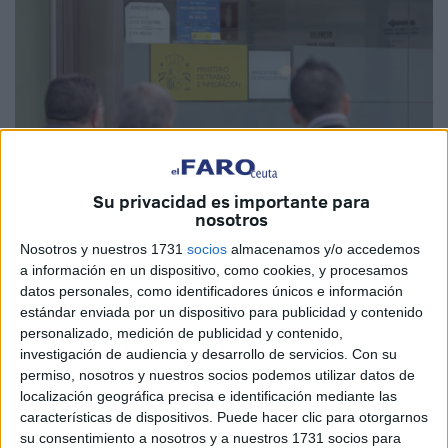
Su privacidad es importante para
nosotros
Nosotros y nuestros 1731
socios
almacenamos y/o accedemos
a información en un dispositivo, como cookies, y procesamos
datos personales, como identificadores únicos e información
estándar enviada por un dispositivo para publicidad y contenido
personalizado, medición de publicidad y contenido,
El Ministerio de Inclusión,
Seguridad Social
y
investigación de audiencia y desarrollo de servicios.
Con su
Migraciones activará en noviembre una
"pasarela"
para
permiso, nosotros y nuestros socios podemos utilizar datos de
facilitar que las personas que hayan agotado en Ceuta el
localización geográfica precisa e identificación mediante las
características de dispositivos. Puede hacer clic para otorgarnos
subsidio por desempleo puedan empezar a cobrar el
su consentimiento a nosotros y a nuestros 1731 socios para