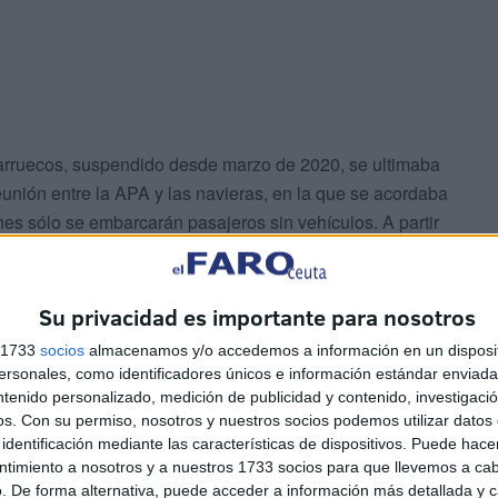
Marruecos, suspendido desde marzo de 2020, se ultimaba
unión entre la APA y las navieras, en la que se acordaba
nes sólo se embarcarán pasajeros sin vehículos. A partir
sus vehículos, aunque finalmente la línea se ha
Su privacidad es importante para nosotros
s 1733
socios
almacenamos y/o accedemos a información en un disposit
sonales, como identificadores únicos e información estándar enviada 
ntenido personalizado, medición de publicidad y contenido, investigaci
os.
Con su permiso, nosotros y nuestros socios podemos utilizar datos 
identificación mediante las características de dispositivos. Puede hacer
ntimiento a nosotros y a nuestros 1733 socios para que llevemos a ca
ros con Nador, quedan restablecidos al cien por cien los
. De forma alternativa, puede acceder a información más detallada y 