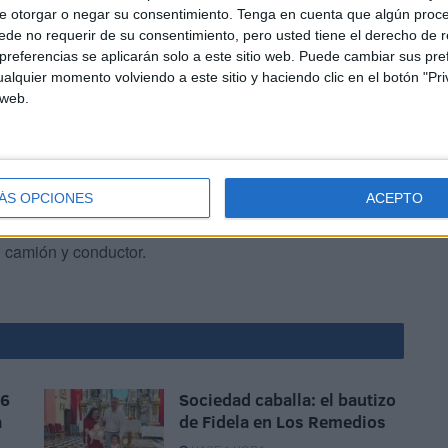
e África, que, además de la ciudad marroquí, incluyen el
e otorgar o negar su consentimiento.
Tenga en cuenta que algún proc
e Orán y Ghazaouet, puertos de Argelia cuyos servicios de
de no requerir de su consentimiento, pero usted tiene el derecho de r
021.
referencias se aplicarán solo a este sitio web. Puede cambiar sus pref
alquier momento volviendo a este sitio y haciendo clic en el botón "Pri
 web.
ÁS OPCIONES
ACEPTO
ieras han mantenido operativo el tráfico de ferris con
n camión y conductor.
 6
Sociedad caballa: el bautizo
a
de Fidela en Los Remedios