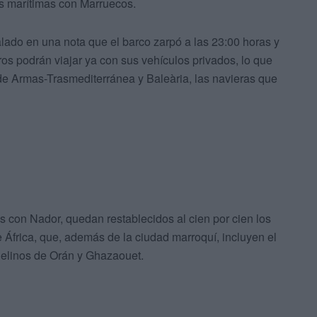
es marítimas con Marruecos.
lado en una nota que el barco zarpó a las 23:00 horas y
eros podrán viajar ya con sus vehículos privados, lo que
 de Armas-Trasmediterránea y Baleària, las navieras que
os con Nador, quedan restablecidos al cien por cien los
e África, que, además de la ciudad marroquí, incluyen el
rgelinos de Orán y Ghazaouet.