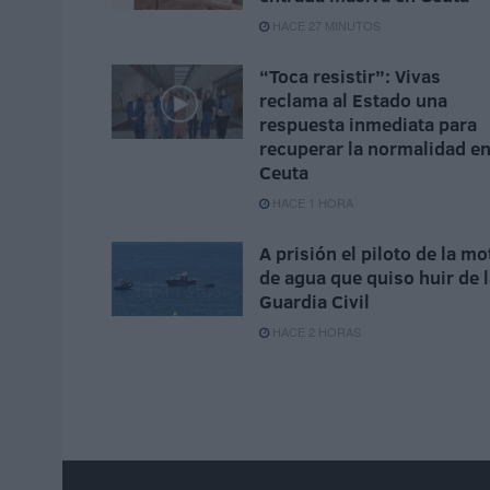
HACE 27 MINUTOS
“Toca resistir”: Vivas
reclama al Estado una
respuesta inmediata para
recuperar la normalidad e
Ceuta
HACE 1 HORA
A prisión el piloto de la mo
de agua que quiso huir de 
Guardia Civil
HACE 2 HORAS