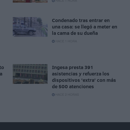
HACE 1 HORA
Condenado tras entrar en
una casa: se llegó a meter en
la cama de su dueña
n
HACE 1 HORA
to
Ingesa presta 391
la
asistencias y refuerza los
dispositivos 'extra' con más
de 500 atenciones
HACE 2 HORAS