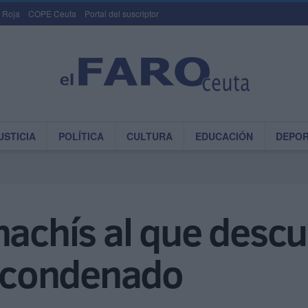
 Roja
COPE Ceuta
Portal del suscriptor
USTICIA
POLÍTICA
CULTURA
EDUCACIÓN
DEPO
hachís al que descu
a condenado