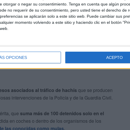
e otorgar o negar su consentimiento.
Tenga en cuenta que algún proc
de no requerir de su consentimiento, pero usted tiene el derecho de r
 a la espera de un juicio que no ha tenido que
referencias se aplicarán solo a este sitio web. Puede cambiar sus pref
que evitó la declaración de los testigos.
alquier momento volviendo a este sitio y haciendo clic en el botón "Pri
 web.
ÁS OPCIONES
ACEPTO
esos asociados al tráfico de hachís
que se producen
sas intervenciones de la Policía y de la Guardia Civil.
érita, que
suma más de 100 detenidos solo en el
ida en coches o dentro de los organismos de los
de las conocidas como mulas.