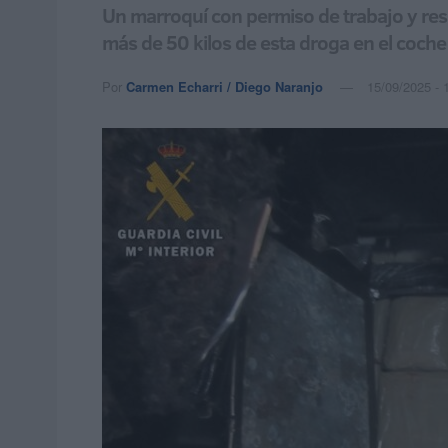
Un marroquí con permiso de trabajo y res
más de 50 kilos de esta droga en el coche
Por
Carmen Echarri / Diego Naranjo
15/09/2025 - 