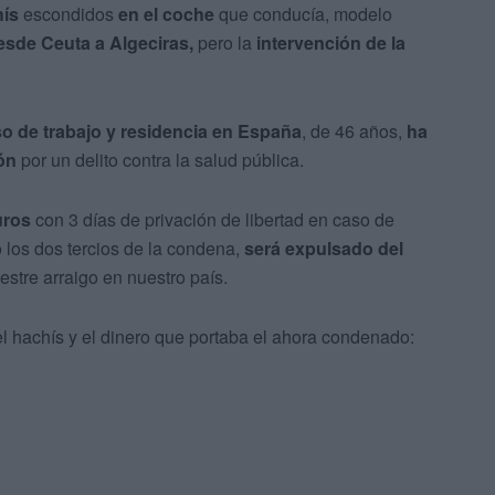
hís
escondidos
en el coche
que conducía, modelo
esde Ceuta a Algeciras,
pero la
intervención de la
o de trabajo y residencia en España
, de 46 años,
ha
ón
por un delito contra la salud pública.
uros
con 3 días de privación de libertad en caso de
los dos tercios de la condena,
será expulsado del
tre arraigo en nuestro país.
el hachís y el dinero que portaba el ahora condenado: