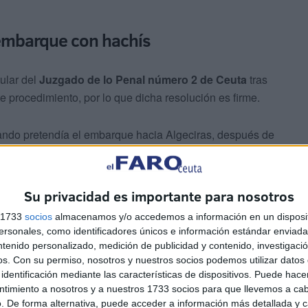
l embarque con hachís
tular del
Juzgado de lo Penal número 2 de Ceuta
tras
e procedimiento, por lo que dicha resolución es firme.
ndo pretendía el embarque hacia Algeciras, después de
rdia Civil
que prestaban servicio en el control.
Su privacidad es importante para nosotros
s 1733
socios
almacenamos y/o accedemos a información en un disposit
sonales, como identificadores únicos e información estándar enviada 
ntenido personalizado, medición de publicidad y contenido, investigaci
os.
Con su permiso, nosotros y nuestros socios podemos utilizar datos 
ehículo, se encontraron ocultos en la totalidad del
identificación mediante las características de dispositivos. Puede hacer
 hachís
que, tras su análisis, arrojó un peso de
algo más
ntimiento a nosotros y a nuestros 1733 socios para que llevemos a ca
. De forma alternativa, puede acceder a información más detallada y 