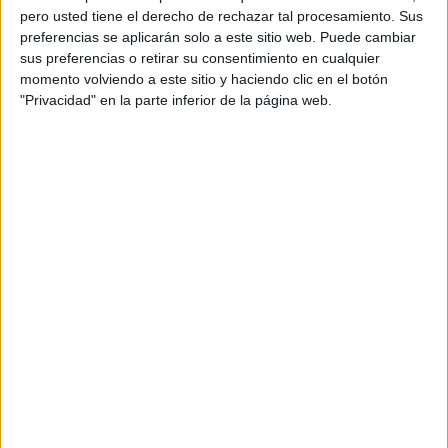
pero usted tiene el derecho de rechazar tal procesamiento. Sus
También desfilaron personajes como
Aladín, Pocahontas,
preferencias se aplicarán solo a este sitio web. Puede cambiar
Peter Pan, Hércules
, los protagonistas de
Encanto
,
sus preferencias o retirar su consentimiento en cualquier
Vaiana y Maui
, además de los entrañables personajes de
momento volviendo a este sitio y haciendo clic en el botón
"Privacidad" en la parte inferior de la página web.
Toy Story
, los vaqueros.