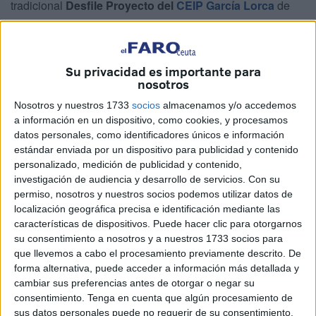
tradicional
Desfile Proyecto del
CEIP García Lorca
de
Ceuta, una actividad que pone el broche final al trabajo
desarrollado por el alumnado durante todo el curso escolar
a través de diferentes proyectos educativos.
Su privacidad es importante para
nosotros
Decenas de familias han acompañado a los
más de 400
Nosotros y nuestros 1733
socios
almacenamos y/o accedemos
alumnos
que han participado en este divertido pasacalle,
a información en un dispositivo, como cookies, y procesamos
convirtiendo la jornada en una auténtica fiesta educativa
datos personales, como identificadores únicos e información
en la que el aprendizaje ha salido de las aulas para
estándar enviada por un dispositivo para publicidad y contenido
recorrer las inmediaciones del centro.
personalizado, medición de publicidad y contenido,
investigación de audiencia y desarrollo de servicios.
Con su
Disfraces con cultura
permiso, nosotros y nuestros socios podemos utilizar datos de
localización geográfica precisa e identificación mediante las
características de dispositivos. Puede hacer clic para otorgarnos
Durante el desfile han podido verse
disfraces
inspirados
su consentimiento a nosotros y a nuestros 1733 socios para
en los proyectos trabajados por cada nivel educativo. Los
que llevemos a cabo el procesamiento previamente descrito. De
más pequeños de Infantil de 3 años han lucido trajes de
forma alternativa, puede acceder a información más detallada y
cambiar sus preferencias antes de otorgar o negar su
Mulán
, mientras que los alumnos de 4 años se han
consentimiento.
Tenga en cuenta que algún procesamiento de
transformado en
Mickey Mouse en Venecia
.
sus datos personales puede no requerir de su consentimiento,