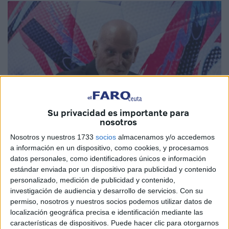
Su privacidad es importante para
nosotros
Nosotros y nuestros 1733
socios
almacenamos y/o accedemos
a información en un dispositivo, como cookies, y procesamos
Foto: EFE / archivo
datos personales, como identificadores únicos e información
estándar enviada por un dispositivo para publicidad y contenido
personalizado, medición de publicidad y contenido,
investigación de audiencia y desarrollo de servicios.
Con su
permiso, nosotros y nuestros socios podemos utilizar datos de
Javier Tebas abre la puerta a celebrar partidos de LaLiga
localización geográfica precisa e identificación mediante las
en Marruecos. El presidente de
LaLiga
ha manifestado
características de dispositivos. Puede hacer clic para otorgarnos