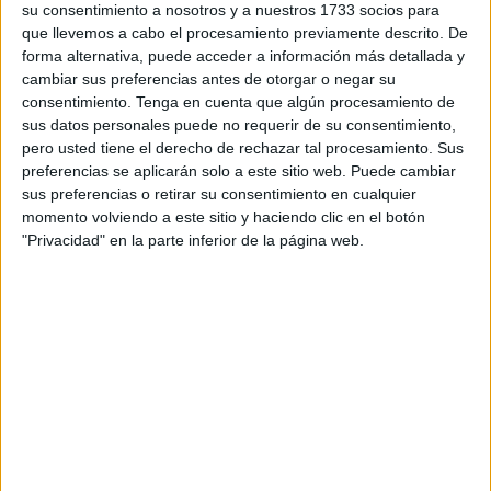
recientemente su interés en que el
campeonato español
su consentimiento a nosotros y a nuestros 1733 socios para
que llevemos a cabo el procesamiento previamente descrito. De
de fútbol
cruce la frontera para disputar encuentros
forma alternativa, puede acceder a información más detallada y
oficiales en
Marruecos
.
cambiar sus preferencias antes de otorgar o negar su
consentimiento.
Tenga en cuenta que algún procesamiento de
De acuerdo con la información que ha sido publicada este
sus datos personales puede no requerir de su consentimiento,
jueves por la Agencia de Noticias MAP y que también ha
pero usted tiene el derecho de rechazar tal procesamiento. Sus
sido replicada por varios medios de comunicación, la
preferencias se aplicarán solo a este sitio web. Puede cambiar
propuesta a la que se hace referencia se fundamenta,
sus preferencias o retirar su consentimiento en cualquier
momento volviendo a este sitio y haciendo clic en el botón
entre otras cosas, en la
enorme popularidad del fútbol
"Privacidad" en la parte inferior de la página web.
español
dentro del Reino, así como en todas aquellas
facilidades operativas actuales.
¿Por qué jugar partidos de LaLiga en
territorio marroquí?
Para responder a esta pregunta, Tebas ha recalcado que
la decisión es
"razonable y viable"
.