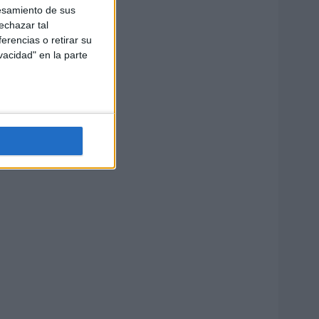
esamiento de sus
echazar tal
erencias o retirar su
vacidad" en la parte