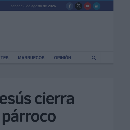
sábado 8 de agosto de 2026
RTES
MARRUECOS
OPINIÓN
esús cierra
u párroco