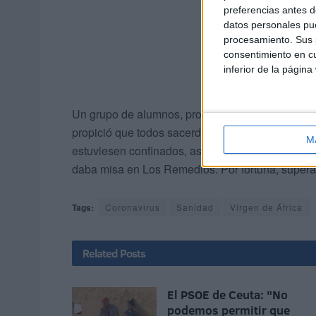
preferencias antes d
datos personales pue
procesamiento. Sus p
consentimiento en cu
inferior de la página
Un grupo de alumnos, profesores y padres vivier
propició que todos sacerdotes de los Agustinos 
M
estuviesen confinados, así como el cierre de la 
daba misa en Los Remedios. Por fortuna, superad
Tags:
Coronavirus
Sanidad
Virgen de África
Related
Posts
El PSOE de Ceuta: "No
podemos permitir que