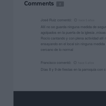
Comments
2
José Ruiz
comentó:
hace 5 años
Allí no se guarda ninguna medida de segur
agolpados en la puerta de la iglesia ,misas
Rocío cantando y con plena actividad allí m
ensayando en el local sin ninguna medida 
cercano de lo normal
Francisco
comentó:
hace 5 años
Días 8 y 9 de fiestas en la parroquia con 