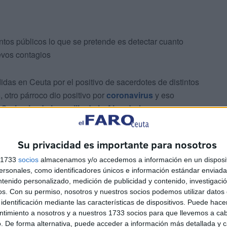
ntos públicos lo que se pretende es detectar cuanto
uevos contagios
das en Ceuta por el positivo de sacerdotes de distintos
 otro párroco dio positivo por
coronavirus
y eso
 Carlos I y de la capilla de la Almadraba
.
Su privacidad es importante para nosotros
s 1733
socios
almacenamos y/o accedemos a información en un disposit
sonales, como identificadores únicos e información estándar enviada 
ntenido personalizado, medición de publicidad y contenido, investigaci
os.
Con su permiso, nosotros y nuestros socios podemos utilizar datos 
ia, en este caso la de Los Remedios, tras confirmar que el
identificación mediante las características de dispositivos. Puede hacer
in que él supiera que tuviera el virus. La actividad en
ntimiento a nosotros y a nuestros 1733 socios para que llevemos a ca
con la correspondiente cuarentena de ambos religiosos.
. De forma alternativa, puede acceder a información más detallada y 