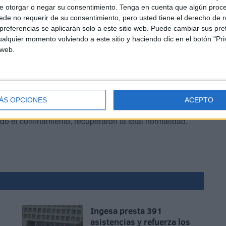
e otorgar o negar su consentimiento.
Tenga en cuenta que algún proc
de no requerir de su consentimiento, pero usted tiene el derecho de r
referencias se aplicarán solo a este sitio web. Puede cambiar sus pref
alquier momento volviendo a este sitio y haciendo clic en el botón "Pri
 web.
on con nerviosismo el contagio del sacerdote que
y los alumnos del segundo turno de 1º de Bachillerato B
ÁS OPCIONES
ACEPTO
Iglesia de San Francisco. Este párroco era el mismo que
o el confinamiento, recuperaron la total normalidad.
Ingesa presta 391
asistencias y refuerza los