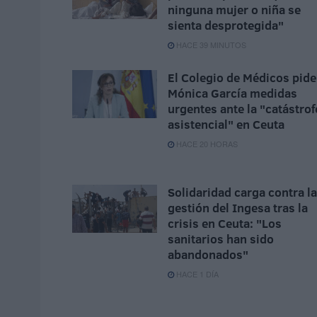
ninguna mujer o niña se
sienta desprotegida"
HACE 39 MINUTOS
El Colegio de Médicos pide
Mónica García medidas
urgentes ante la "catástrof
asistencial" en Ceuta
HACE 20 HORAS
Solidaridad carga contra la
gestión del Ingesa tras la
crisis en Ceuta: "Los
sanitarios han sido
abandonados"
HACE 1 DÍA