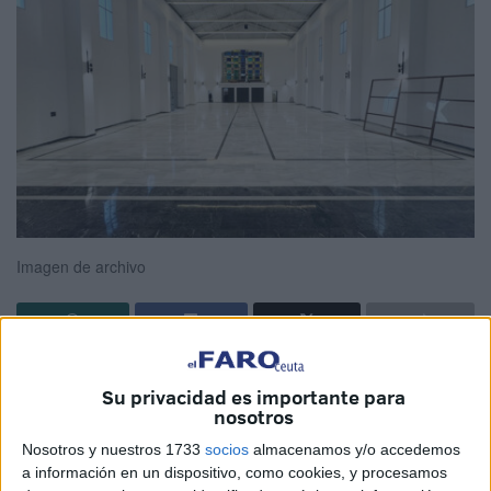
Imagen de archivo
La
Parroquia de San José de Ceuta
reabrirá sus puertas
Su privacidad es importante para
el próximo 12 de abril a las 12:00 horas
. El obispo de
nosotros
Cádiz y Ceuta, monseñor Rafael Zornoza Boy, bendecirá
Nosotros y nuestros 1733
socios
almacenamos y/o accedemos
solemnemente las obras de restauración del
templo
.
a información en un dispositivo, como cookies, y procesamos