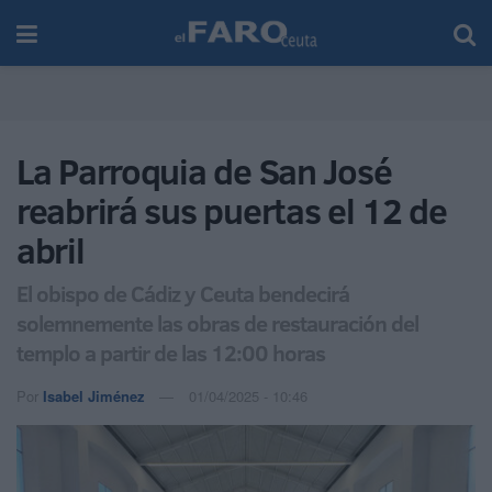
La Parroquia de San José
reabrirá sus puertas el 12 de
abril
El obispo de Cádiz y Ceuta bendecirá
solemnemente las obras de restauración del
templo a partir de las 12:00 horas
Por
Isabel Jiménez
01/04/2025 - 10:46