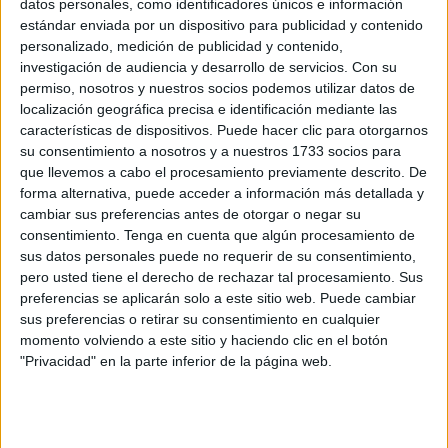
datos personales, como identificadores únicos e información
El proceso de rehabilitación se remonta a 2018, cuando se
estándar enviada por un dispositivo para publicidad y contenido
accedió a la convocatoria de subvenciones para la
personalizado, medición de publicidad y contenido,
rehabilitación
de lugares de culto de la Ciudad Autónoma
investigación de audiencia y desarrollo de servicios.
Con su
de Ceuta.
permiso, nosotros y nuestros socios podemos utilizar datos de
localización geográfica precisa e identificación mediante las
En esa ocasión, la Iglesia de San José fue incluida como
características de dispositivos. Puede hacer clic para otorgarnos
su consentimiento a nosotros y a nuestros 1733 socios para
actuación prioritaria debido a los desprendimientos y el
que llevemos a cabo el procesamiento previamente descrito. De
deterioro de sus fachadas. En junio de 2019, la
Empresa
forma alternativa, puede acceder a información más detallada y
Municipal de la Vivienda de Ceuta (Emvicesa)
resolvió
cambiar sus preferencias antes de otorgar o negar su
favorablemente la concesión de la ayuda, lo que permitió
consentimiento.
Tenga en cuenta que algún procesamiento de
sus datos personales puede no requerir de su consentimiento,
visado del proyecto en noviembre de ese mismo año y la
pero usted tiene el derecho de rechazar tal procesamiento. Sus
posterior solicitud de licencia urbanística.
preferencias se aplicarán solo a este sitio web. Puede cambiar
sus preferencias o retirar su consentimiento en cualquier
Rehabilitación integral de la
momento volviendo a este sitio y haciendo clic en el botón
"Privacidad" en la parte inferior de la página web.
Parroquia de San José
Tas el cierre del templo en junio de 2021, se realizó la