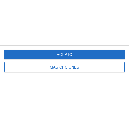
ACEPTO
MÁS OPCIONES
La mayor parte del presupuesto se va en
limpieza y policía local
No se entiende que Ceuta esté tan sucia cuándo la mayor
parte del presupuesto anual se va en limpieza y policía