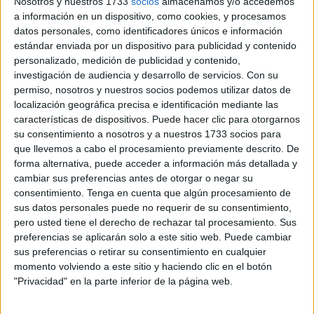
Nosotros y nuestros 1733
socios
almacenamos y/o accedemos
A día de hoy es un parque que no respeta a los animales,
a información en un dispositivo, como cookies, y procesamos
digo esto porque no hace mucho se dedicaron a comprar
datos personales, como identificadores únicos e información
pájaros y los encerraron en jaulas, lo que ha aumentado el
estándar enviada por un dispositivo para publicidad y contenido
personalizado, medición de publicidad y contenido,
número de animales en cautiverio.
investigación de audiencia y desarrollo de servicios.
Con su
permiso, nosotros y nuestros socios podemos utilizar datos de
Mal ejemplo el que se les da a los niñas y niños que
localización geográfica precisa e identificación mediante las
visitan las instalaciones de San Amaro enseñándoles que
características de dispositivos. Puede hacer clic para otorgarnos
está bien tener animales en cautiverio, cuando había que
su consentimiento a nosotros y a nuestros 1733 socios para
fomentarles ya desde pequeñitos el respeto por el mundo
que llevemos a cabo el procesamiento previamente descrito. De
animal. No es ético tener animales presos.
forma alternativa, puede acceder a información más detallada y
cambiar sus preferencias antes de otorgar o negar su
La falta de personal de mantenimiento que hay ahora
consentimiento.
Tenga en cuenta que algún procesamiento de
sus datos personales puede no requerir de su consentimiento,
mismo conlleva que el parque no esté en las mejores
pero usted tiene el derecho de rechazar tal procesamiento. Sus
condiciones si hubiese un incendio. También la falta de
preferencias se aplicarán solo a este sitio web. Puede cambiar
personal para vigilar hace que la zona donde están los
sus preferencias o retirar su consentimiento en cualquier
ciervos, aves, cabra, etc., esté si vigilar, lo que puede
momento volviendo a este sitio y haciendo clic en el botón
"Privacidad" en la parte inferior de la página web.
conllevar serios problemas para los animales. No nos
olvidemos que hace unos años robaron un cervatillo y