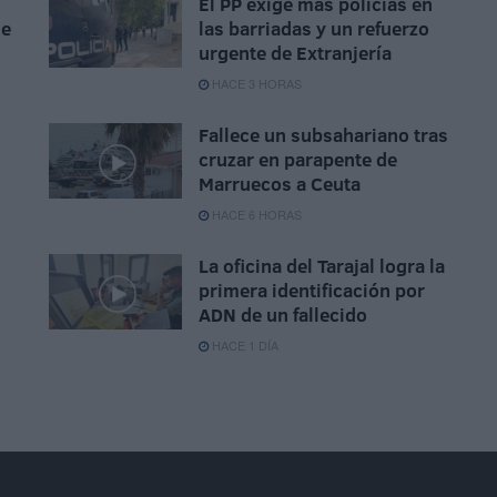
El PP exige más policías en
se
las barriadas y un refuerzo
urgente de Extranjería
HACE 3 HORAS
o
Fallece un subsahariano tras
cruzar en parapente de
Marruecos a Ceuta
HACE 6 HORAS
La oficina del Tarajal logra la
primera identificación por
ADN de un fallecido
HACE 1 DÍA