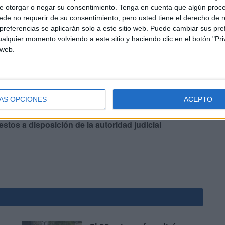
e otorgar o negar su consentimiento.
Tenga en cuenta que algún proc
egados y quedaran bajo la guarda y custodia de un
de no requerir de su consentimiento, pero usted tiene el derecho de r
referencias se aplicarán solo a este sitio web. Puede cambiar sus pref
alquier momento volviendo a este sitio y haciendo clic en el botón "Pri
 web.
ÁS OPCIONES
ACEPTO
 sustancia estupefaciente intervenida y el vehículo
stos a disposición de la autoridad judicial