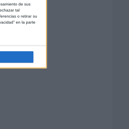
esamiento de sus
echazar tal
erencias o retirar su
vacidad" en la parte