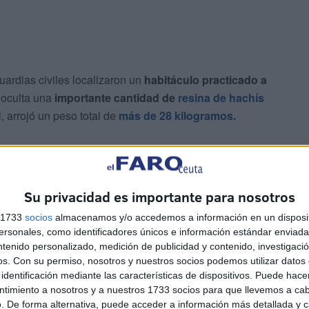
guardias civiles localizaron un
habitáculo practicado a
a oculta una
importante cantidad de
resina de hachís
, arrojó un peso total de
más de 28 kilogramos.
Su privacidad es importante para nosotros
s 1733
socios
almacenamos y/o accedemos a información en un disposit
sonales, como identificadores únicos e información estándar enviada 
ención de los dos ocupantes adultos
del vehículo, un
ntenido personalizado, medición de publicidad y contenido, investigaci
os.
Con su permiso, nosotros y nuestros socios podemos utilizar datos 
identificación mediante las características de dispositivos. Puede hacer
jaba acompañada por sus tres hijos, los tres menores
ntimiento a nosotros y a nuestros 1733 socios para que llevemos a ca
. De forma alternativa, puede acceder a información más detallada y 
para la protección del menor, se realizaron las gestiones