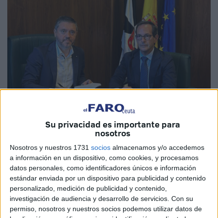
Su privacidad es importante para
Imagen cedida
nosotros
Nosotros y nuestros 1731
socios
almacenamos y/o accedemos
a información en un dispositivo, como cookies, y procesamos
datos personales, como identificadores únicos e información
En las oficinas centrales de la
Autoridad Portuaria
de
estándar enviada por un dispositivo para publicidad y contenido
personalizado, medición de publicidad y contenido,
Ceuta (APC), organismo dependiente del
Ministerio
de
investigación de audiencia y desarrollo de servicios.
Con su
Transportes, Movilidad y Agenda Urbana, ha tenido lugar
permiso, nosotros y nuestros socios podemos utilizar datos de
el acto de firma de escrituras ante notario de una parcela