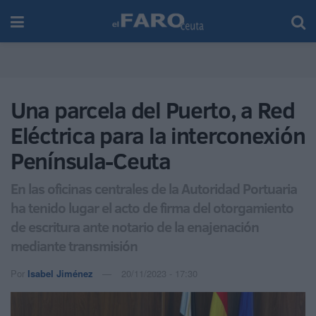
Una parcela del Puerto, a Red
Eléctrica para la interconexión
Península-Ceuta
En las oficinas centrales de la Autoridad Portuaria
ha tenido lugar el acto de firma del otorgamiento
de escritura ante notario de la enajenación
mediante transmisión
Por
Isabel Jiménez
20/11/2023 - 17:30