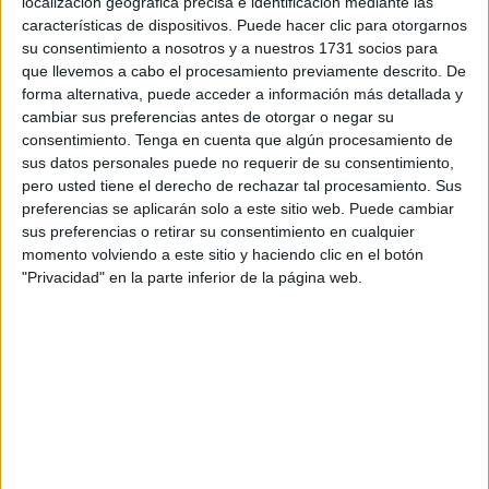
localización geográfica precisa e identificación mediante las
situada en la zona portuaria para su enajenación mediante
características de dispositivos. Puede hacer clic para otorgarnos
su consentimiento a nosotros y a nuestros 1731 socios para
transmisión a Red Eléctrica para destinarla al proyecto de
que llevemos a cabo el procesamiento previamente descrito. De
interconexión eléctrica entre la Península y Ceuta.
forma alternativa, puede acceder a información más detallada y
cambiar sus preferencias antes de otorgar o negar su
Este prevé la implantación de diversas instalaciones,
consentimiento.
Tenga en cuenta que algún procesamiento de
concretamente la nueva subestación 'Virgen de Africa' que
sus datos personales puede no requerir de su consentimiento,
servirá para integrar el sistema eléctrico ceutí al
pero usted tiene el derecho de rechazar tal procesamiento. Sus
preferencias se aplicarán solo a este sitio web. Puede cambiar
peninsular, fortaleciendo así el suministro de la ciudad
sus preferencias o retirar su consentimiento en cualquier
autónoma y favoreciendo la incorporación de energías
momento volviendo a este sitio y haciendo clic en el botón
renovables.
"Privacidad" en la parte inferior de la página web.
En mayo de 2023, el Consejo de Administración de la
APC acordó su enajenación
con los informes técnicos y
medioambientales favorables.
Este proyecto es estratégico para Ceuta porque es
esencial para la seguridad y calidad de su suministro de
electricidad.