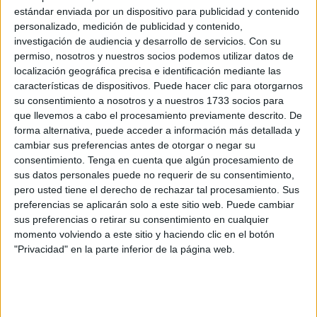
Ahora acuerda paralizar ese contrato.
estándar enviada por un dispositivo para publicidad y contenido
personalizado, medición de publicidad y contenido,
No se dan más explicaciones sobre esta paralización o si
investigación de audiencia y desarrollo de servicios.
Con su
la misma tiene que ver con las quejas trasladadas al
permiso, nosotros y nuestros socios podemos utilizar datos de
localización geográfica precisa e identificación mediante las
Ministerio
por errores en los pliegos
.
características de dispositivos. Puede hacer clic para otorgarnos
su consentimiento a nosotros y a nuestros 1733 socios para
En qué consistía esa licitación
que llevemos a cabo el procesamiento previamente descrito. De
forma alternativa, puede acceder a información más detallada y
cambiar sus preferencias antes de otorgar o negar su
consentimiento.
Tenga en cuenta que algún procesamiento de
sus datos personales puede no requerir de su consentimiento,
pero usted tiene el derecho de rechazar tal procesamiento. Sus
preferencias se aplicarán solo a este sitio web. Puede cambiar
El Ministerio de Transportes y Movilidad Sostenible, a
sus preferencias o retirar su consentimiento en cualquier
momento volviendo a este sitio y haciendo clic en el botón
través de la Dirección General de la Marina Mercante,
"Privacidad" en la parte inferior de la página web.
publicaba a mediados de agosto la licitación para
gestionar esta ruta durante los próximos dos años
, con
un
presupuesto estimado de 8,83 millones de euros –
4,418 millones sin impuestos–.