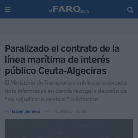
Paralizado el contrato de la
línea marítima de interés
público Ceuta-Algeciras
El Ministerio de Transportes publica una escueta
nota informativa en donde recoge la decisión de
“no adjudicar o celebrar” la licitación
Por
Isabel Jiménez
11/09/2025 - 13:04