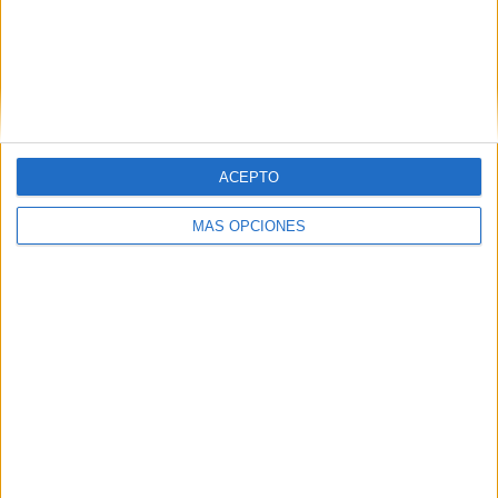
HACE 1 HORA
En una ciudad sin límites
HACE 1 HORA
El mito de Ceuta Mago
HACE 1 HORA
ACEPTO
MÁS OPCIONES