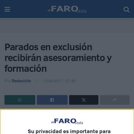
Parados en exclusión
recibirán asesoramiento y
formación
Por
Redacción
12/09/2017 - 07:49
Fue una de las propuestas de MDyC
Su privacidad es importante para