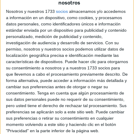
nosotros
Con cierta sorpresa acogía la diputada de MDyC, Fatima
Hamed, el apoyo que la consejera de Economía, Kissy
Nosotros y nuestros 1733
socios
almacenamos y/o accedemos
Chandiramani, le mostraba en relación a la puesta en
a información en un dispositivo, como cookies, y procesamos
datos personales, como identificadores únicos e información
marcha de medidas de fomento del emprendimiento social.
estándar enviada por un dispositivo para publicidad y contenido
Una propuesta dirigida a desempleados en exclusión
personalizado, medición de publicidad y contenido,
social que deseen poner en marcha su propia empresa.
investigación de audiencia y desarrollo de servicios.
Con su
“Se trata de poner a disposición de las personas que
permiso, nosotros y nuestros socios podemos utilizar datos de
localización geográfica precisa e identificación mediante las
tengan una buena idea las herramientas necesarias para
características de dispositivos. Puede hacer clic para otorgarnos
que lo lleven a cabo”, puntualizó Hamed, quien aludió a
su consentimiento a nosotros y a nuestros 1733 socios para
una cita del Premio Convivencia, Mohammad Yunnus, “la
que llevemos a cabo el procesamiento previamente descrito. De
gente pobre tiene habilidades inutilizadas pero pueden
forma alternativa, puede acceder a información más detallada y
cambiar sus preferencias antes de otorgar o negar su
cambiar su destino si se les dan oportunidades”.
consentimiento.
Tenga en cuenta que algún procesamiento de
sus datos personales puede no requerir de su consentimiento,
Chandiramani anunció que trasladaría la propuesta a la
pero usted tiene el derecho de rechazar tal procesamiento. Sus
sociedad municipal Procesa y a su Comité de
preferencias se aplicarán solo a este sitio web. Puede cambiar
Seguimiento, encargados de la promoción de empleo y de
sus preferencias o retirar su consentimiento en cualquier
la formación de desempleados.
momento volviendo a este sitio y haciendo clic en el botón
"Privacidad" en la parte inferior de la página web.