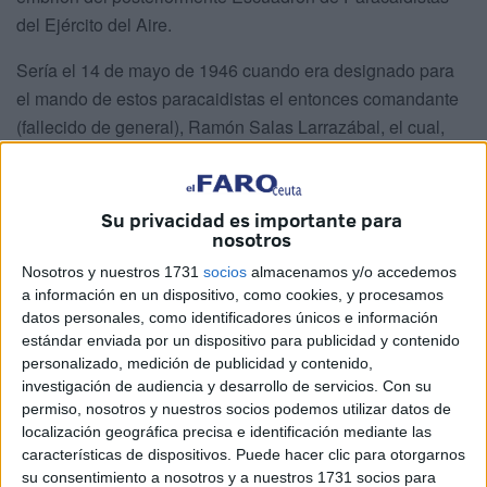
del Ejército del Aire.
Sería el 14 de mayo de 1946 cuando era designado para
el mando de estos paracaidistas el entonces comandante
(fallecido de general), Ramón Salas Larrazábal, el cual,
además de ser un magnífico aviador, fue una figura
destacada de la Historia Militar, como persona inmejorable
y de ello puedo dar fe.
Su privacidad es importante para
nosotros
El 1º Escuadrón de Paracaidistas
Nosotros y nuestros 1731
socios
almacenamos y/o accedemos
a información en un dispositivo, como cookies, y procesamos
La madrugada del 6 de diciembre de 1957, en el
datos personales, como identificadores únicos e información
estándar enviada por un dispositivo para publicidad y contenido
acuartelamiento del Escuadrón Paracaidista del Ejército
personalizado, medición de publicidad y contenido,
del Aire en Alcalá de Henares, se recibe la orden de que el
investigación de audiencia y desarrollo de servicios.
Con su
Escuadrón salga a la mayor rapidez para la Base Aérea de
permiso, nosotros y nuestros socios podemos utilizar datos de
Getafe. Allí, en las pistas, aguardaba una fila de aviones
localización geográfica precisa e identificación mediante las
características de dispositivos. Puede hacer clic para otorgarnos
Douglas y Bristol de la compañía Aviaco que habían sido
su consentimiento a nosotros y a nuestros 1731 socios para