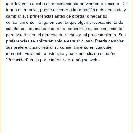
requisados para trasladar junto a los Douglas del Ala 35
que llevemos a cabo el procesamiento previamente descrito. De
del Ejército del Aire a Sidi Ifni, donde en dicho territorio se
forma alternativa, puede acceder a información más detallada y
libraba una ‘guerra’ y no una guerrita, como algunos
cambiar sus preferencias antes de otorgar o negar su
consentimiento.
Tenga en cuenta que algún procesamiento de
ignorantes tratan de hacer ver a la opinión pública.
sus datos personales puede no requerir de su consentimiento,
pero usted tiene el derecho de rechazar tal procesamiento. Sus
A las 5 de la madrugada del 7 de diciembre de 1957, con
preferencias se aplicarán solo a este sitio web. Puede cambiar
un enorme ruido de motores, despegaban los aviones con
sus preferencias o retirar su consentimiento en cualquier
el escuadrón al completo, incluyendo su mascota, un
momento volviendo a este sitio y haciendo clic en el botón
enorme perro similar al San Bernardo (mastín). En las
"Privacidad" en la parte inferior de la página web.
horas de la tarde de dicho día aterrizaban en el aeródromo
de Sidi Ifni, tras varias escalas en la Península.
Apenas habían desembarcado en Sidi Ifni de los aviones,
cuando reciben orden del general gobernador, Mariano
Gómez-Zamalloa, de que una escuadrilla del escuadrón
se traslade hasta el Burgadir, a relevar a una compañía de
Paracaidistas del Ejército de Tierra. Esta escuadrilla del
escuadrón estaba al mando del entonces capitán (fallecido