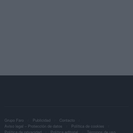
Grupo Faro
Publicidad
Contacto
Aviso legal – Protección de datos
Política de cookies
Política de privacidad
Política editorial
Términos de uso