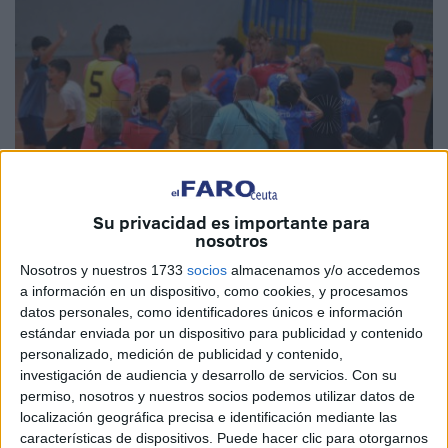
Su privacidad es importante para
nosotros
Nosotros y nuestros 1733
socios
almacenamos y/o accedemos
Foto: F. M.
a información en un dispositivo, como cookies, y procesamos
datos personales, como identificadores únicos e información
estándar enviada por un dispositivo para publicidad y contenido
personalizado, medición de publicidad y contenido,
Francisco Galán, mas conocido como ‘Paquirri’ es el
investigación de audiencia y desarrollo de servicios.
Con su
permiso, nosotros y nuestros socios podemos utilizar datos de
presidente del
CD Puerto de Ceuta
y ha analizado la
localización geográfica precisa e identificación mediante las
campaña de su equipo en el grupo 5 de
División de
características de dispositivos. Puede hacer clic para otorgarnos