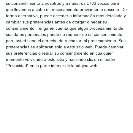
Honor Juvenil
.
su consentimiento a nosotros y a nuestros 1733 socios para
que llevemos a cabo el procesamiento previamente descrito. De
Con varios altibajos durante la pasada temporada, los
forma alternativa, puede acceder a información más detallada y
portuarios supieron reponerse ante la adversa situación
cambiar sus preferencias antes de otorgar o negar su
consentimiento.
Tenga en cuenta que algún procesamiento de
que sufrían de estar coqueteando con el descenso donde
sus datos personales puede no requerir de su consentimiento,
finalmente consiguieron la permanencia a falta de tres
pero usted tiene el derecho de rechazar tal procesamiento. Sus
jornadas: “Al principio de la liga no salieron los resultados,
preferencias se aplicarán solo a este sitio web. Puede cambiar
teníamos bastantes problemas para confeccionar la
sus preferencias o retirar su consentimiento en cualquier
momento volviendo a este sitio y haciendo clic en el botón
plantilla, dependíamos de las generaciones de futbolistas
"Privacidad" en la parte inferior de la página web.
que había en la ciudad pero era bastante corta”, explicó
‘Paquirri’.
Y es que “al inicio de la temporada, veíamos que teníamos
muy buenos jugadores”, reflexiona Galán hablando sobre
cómo se confeccionó la plantilla al inicio de la liga. El
mandatario del club cree que “somos uno de los mejores
equipos que hay en el grupo pero nos faltaba formar la
plantilla y desde que se conocieron y jugaron partidos