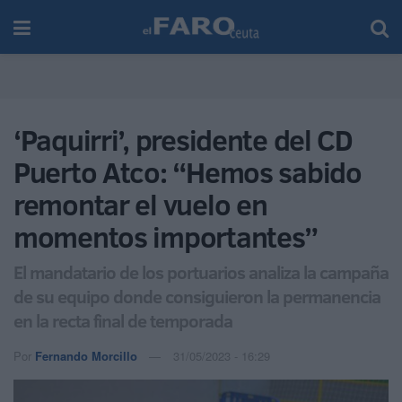
‘Paquirri’, presidente del CD
Puerto Atco: “Hemos sabido
remontar el vuelo en
momentos importantes”
El mandatario de los portuarios analiza la campaña
de su equipo donde consiguieron la permanencia
en la recta final de temporada
Por
Fernando Morcillo
31/05/2023 - 16:29