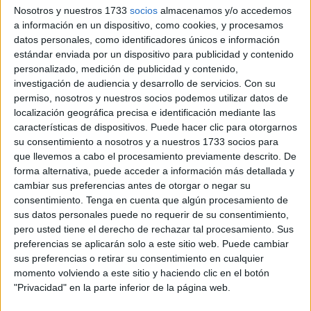
lecturas y los libros caben en una pantalla, este pequeño
Nosotros y nuestros 1733
socios
almacenamos y/o accedemos
refugio de papel
continúa latiendo con fuerza,
a información en un dispositivo, como cookies, y procesamos
datos personales, como identificadores únicos e información
especialmente en una fecha señalada: el
Día del Libro
estándar enviada por un dispositivo para publicidad y contenido
2026
, que se celebra este jueves,
23 de abril
.
personalizado, medición de publicidad y contenido,
investigación de audiencia y desarrollo de servicios.
Con su
Entre estanterías repletas de historias y con la silenciosa
permiso, nosotros y nuestros socios podemos utilizar datos de
compañía de Willy, un gato callejero adoptado que ya es
localización geográfica precisa e identificación mediante las
parte de la familia,
Luis Fernando, trabajador de la
características de dispositivos. Puede hacer clic para otorgarnos
su consentimiento a nosotros y a nuestros 1733 socios para
librería
, ofrece una
radiografía del sector
desde la
que llevemos a cabo el procesamiento previamente descrito. De
cercanía del mostrador.
forma alternativa, puede acceder a información más detallada y
cambiar sus preferencias antes de otorgar o negar su
Lejos de lo que podría pensarse, el paso de los años no ha
consentimiento.
Tenga en cuenta que algún procesamiento de
cambiado demasiado la esencia de esta jornada.
sus datos personales puede no requerir de su consentimiento,
“Básicamente es un día festivo para las letras y un día de
pero usted tiene el derecho de rechazar tal procesamiento. Sus
preferencias se aplicarán solo a este sitio web. Puede cambiar
amistad para
regalar un libro
, que es el mejor regalo que
sus preferencias o retirar su consentimiento en cualquier
se puede hacer”, explica. Más allá de pequeñas
momento volviendo a este sitio y haciendo clic en el botón
variaciones en las temáticas más demandadas, el espíritu
"Privacidad" en la parte inferior de la página web.
permanece intacto.