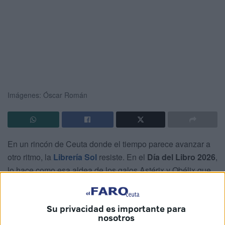
Imágenes: Óscar Román
En un rincón de Ceuta donde el tiempo parece avanzar a
otro ritmo, la
Librería Sol
resiste. En el
Día del Libro 2026
,
lo hace como esa aldea de los galos Astérix y Obélix que,
rodeada de romanos que amenazan de forma constante su
autonomía, sigue defendiendo su esencia.
Su privacidad es importante para
nosotros
En plena era digital, cuando los algoritmos recomiendan