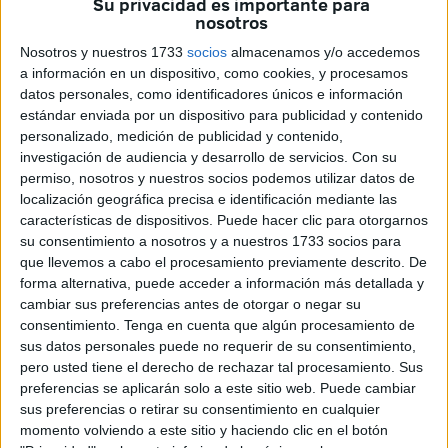
Su privacidad es importante para
La
Comisión Ejecutiva de la Conferencia Episcopal
nosotros
Española (CEE)
visita hoy lunes
en el Vaticano al
Papa
Nosotros y nuestros 1733
socios
almacenamos y/o accedemos
León XIV
en un encuentro que habían solicitado los
a información en un dispositivo, como cookies, y procesamos
obispos españoles
tras el nombramiento del nuevo
datos personales, como identificadores únicos e información
estándar enviada por un dispositivo para publicidad y contenido
pontífice en mayo y que se confirmó para esta fecha el
personalizado, medición de publicidad y contenido,
pasado mes de agosto.
investigación de audiencia y desarrollo de servicios.
Con su
permiso, nosotros y nuestros socios podemos utilizar datos de
Esta audiencia ha obligado a retrasar el inicio de la 128º
localización geográfica precisa e identificación mediante las
Asamblea Plenaria de la Conferencia Episcopal, prevista
características de dispositivos. Puede hacer clic para otorgarnos
para este lunes, a mañana martes 18 de noviembre, según
su consentimiento a nosotros y a nuestros 1733 socios para
que llevemos a cabo el procesamiento previamente descrito. De
han confirmado fuentes de la CEE, que han detallado que
forma alternativa, puede acceder a información más detallada y
este tipo de visitas son "habituales"
cuando hay un
cambiar sus preferencias antes de otorgar o negar su
nuevo papa.
consentimiento.
Tenga en cuenta que algún procesamiento de
sus datos personales puede no requerir de su consentimiento,
Esta visita confirmada desde agosto se produce una
pero usted tiene el derecho de rechazar tal procesamiento. Sus
semana después de haberse conocido que
el Vaticano
preferencias se aplicarán solo a este sitio web. Puede cambiar
está investigando al obispo de Cádiz y Ceuta, Rafael
sus preferencias o retirar su consentimiento en cualquier
momento volviendo a este sitio y haciendo clic en el botón
Zornoza
, por un presunto delito de
abusos sexuales