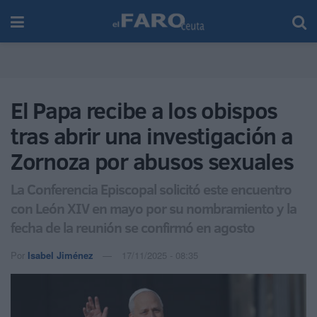
El Papa recibe a los obispos
tras abrir una investigación a
Zornoza por abusos sexuales
La Conferencia Episcopal solicitó este encuentro
con León XIV en mayo por su nombramiento y la
fecha de la reunión se confirmó en agosto
Por
Isabel Jiménez
17/11/2025 - 08:35