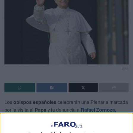
EFE
Los
obispos españoles
celebrarán una Plenaria marcada
por la visita al
Papa
y la denuncia a
Rafael Zornoza,
quien presentó la semana pasada su renuncia como
obispo de Cádiz y Ceuta
.