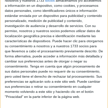
Nosotros y nuestros 1733
socios
almacenamos y/o accedemos
después según concluya llegarán la consecuencias.
a información en un dispositivo, como cookies, y procesamos
datos personales, como identificadores únicos e información
"Por el momento sí (
sigue en su cargo
), pero cada caso
estándar enviada por un dispositivo para publicidad y contenido
personalizado, medición de publicidad y contenido,
tienen una serie de protocolos que están claramente
investigación de audiencia y desarrollo de servicios.
Con su
establecidos y
él insiste en su inocencia
. Se ha abierto
permiso, nosotros y nuestros socios podemos utilizar datos de
una investigación y hay que permitir que la investigación
localización geográfica precisa e identificación mediante las
vaya adelante y según los resultados habrá
características de dispositivos. Puede hacer clic para otorgarnos
consecuencias", explicó el pontífice estadounidense al
su consentimiento a nosotros y a nuestros 1733 socios para
que llevemos a cabo el procesamiento previamente descrito. De
responder a los medios a su salida de la residencia de
forma alternativa, puede acceder a información más detallada y
Castel Candolfo.
cambiar sus preferencias antes de otorgar o negar su
consentimiento.
Tenga en cuenta que algún procesamiento de
León XIV agregó que
espera que "las víctimas de
sus datos personales puede no requerir de su consentimiento,
abusos encuentren siempre un lugar donde puedan
pero usted tiene el derecho de rechazar tal procesamiento. Sus
hablar de sus casos"
e insistió "en la importancia de
preferencias se aplicarán solo a este sitio web. Puede cambiar
sus preferencias o retirar su consentimiento en cualquier
respetar los procesos que requieren tiempo" y "seguir los
momento volviendo a este sitio y haciendo clic en el botón
pasos de la Justicia de la Iglesia".
"Privacidad" en la parte inferior de la página web.
Reunión de la Conferencia Episcopal