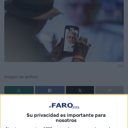
EFE
Imagen de archivo
El
Papa León XIV
afirmó este martes que respecto al
caso del obispo de Cádiz y Ceuta, Rafael Zornoza
,
Su privacidad es importante para
denunciado por
abusos sexuales
a un menor
"hay que
nosotros
permitir que siga la investigación"
en el Vaticano y