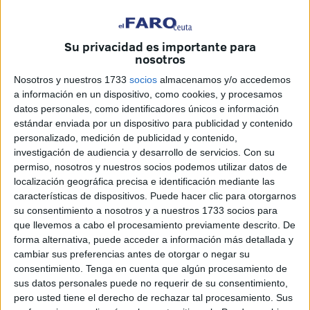
en el
festival 'Sete Sóis Sete Luas'
celebrado durante
este fin de semana en el Centro Cultural Estación del
Su privacidad es importante para
Ferrocarril de Ceuta.
nosotros
Tras su participación en este festival, que este año tiene
Nosotros y nuestros 1733
socios
almacenamos y/o accedemos
a información en un dispositivo, como cookies, y procesamos
paradas en Marruecos, Ceuta, Croacia y Portugal, ha
datos personales, como identificadores únicos e información
concedido una entrevista para hablar de su trabajo musical
estándar enviada por un dispositivo para publicidad y contenido
y las nuevas tendencias.
personalizado, medición de publicidad y contenido,
investigación de audiencia y desarrollo de servicios.
Con su
La italiana Paola Bivona es considerada una de las firmes
permiso, nosotros y nuestros socios podemos utilizar datos de
promesas de la canción de su país, ha valorado que los
localización geográfica precisa e identificación mediante las
características de dispositivos. Puede hacer clic para otorgarnos
"avances musicales" que se están produciendo, con la
su consentimiento a nosotros y a nuestros 1733 socios para
aparición de nuevos ritmos, nunca "borrarán" la música
que llevemos a cabo el procesamiento previamente descrito. De
tradicional de países como Italia.
forma alternativa, puede acceder a información más detallada y
cambiar sus preferencias antes de otorgar o negar su
consentimiento.
Tenga en cuenta que algún procesamiento de
sus datos personales puede no requerir de su consentimiento,
pero usted tiene el derecho de rechazar tal procesamiento. Sus