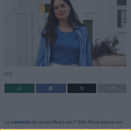
EFE
La
cantante
del grupo Med-Luso 7 Sóis Band estuvo con
su banda sobre el escenario el pasado viernes 5 de julio