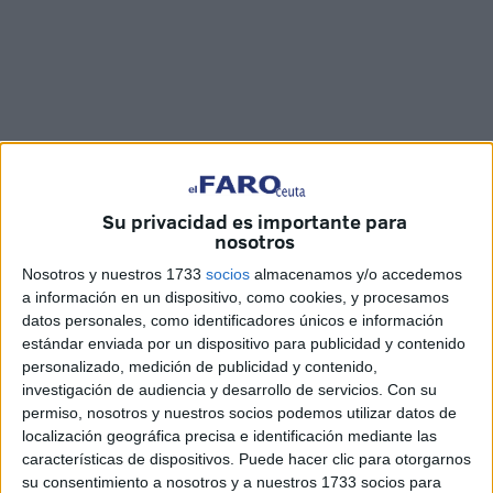
Su privacidad es importante para
nosotros
Nosotros y nuestros 1733
socios
almacenamos y/o accedemos
Fotos: Reduan Ben Zakour / Vídeo: Jesús Galindo y Marina Risco
a información en un dispositivo, como cookies, y procesamos
datos personales, como identificadores únicos e información
estándar enviada por un dispositivo para publicidad y contenido
personalizado, medición de publicidad y contenido,
investigación de audiencia y desarrollo de servicios.
Con su
El
Concurso de Coros y Villancicos 2022
ha comenzado
permiso, nosotros y nuestros socios podemos utilizar datos de
la noche de este viernes con reconocimientos especiales a
localización geográfica precisa e identificación mediante las
aquellos que se han dedicado a trabajar para mantener las
características de dispositivos. Puede hacer clic para otorgarnos
tradiciones navideñas
en Ceuta.
su consentimiento a nosotros y a nuestros 1733 socios para