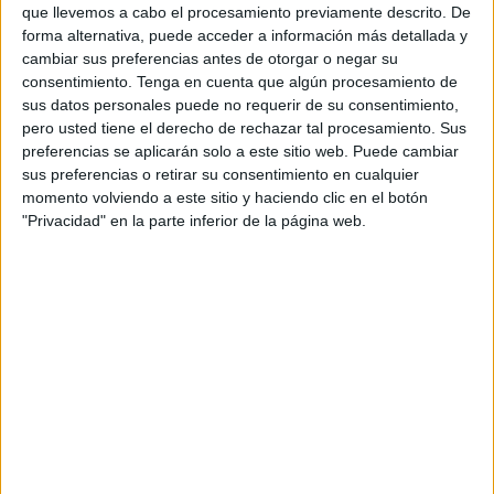
que llevemos a cabo el procesamiento previamente descrito. De
Para Victoria Medinilla, Carmen Rodríguez y Encarnación
forma alternativa, puede acceder a información más detallada y
Aguilar se han concedido Panderetas de Oro, un
cambiar sus preferencias antes de otorgar o negar su
consentimiento.
Tenga en cuenta que algún procesamiento de
verdadero honor por una labor desempeñada con el mayor
sus datos personales puede no requerir de su consentimiento,
de los empeños.
pero usted tiene el derecho de rechazar tal procesamiento. Sus
preferencias se aplicarán solo a este sitio web. Puede cambiar
“Tres mujeres valientes y que se iniciaron desde muy
sus preferencias o retirar su consentimiento en cualquier
jóvenes
en los coros de Navidad
, y para que se hagan
momento volviendo a este sitio y haciendo clic en el botón
una idea, aún con los parones lógicos para descansar del
"Privacidad" en la parte inferior de la página web.
Concurso, llevan más de 20 años, que se dice pronto,
bien, cantando, tocando instrumentos o dirigiendo o
escribiendo para otros coros”, han expresado los
organizadores del evento.
Sobre Victoria Medinilla han recordado su aporte al coro
de San José, en el caso de Carmen Rodríguez en el coro
de Erquicia y sobre Encarnación Aguilar han querido
destacar que “ha sido una de las pioneras en cuanto a