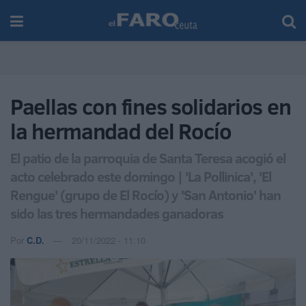
Paellas con fines solidarios en
la hermandad del Rocío
El patio de la parroquia de Santa Teresa acogió el
acto celebrado este domingo | 'La Pollinica', 'El
Rengue' (grupo de El Rocío) y 'San Antonio' han
sido las tres hermandades ganadoras
Por
C.D.
20/11/2022 - 11:10