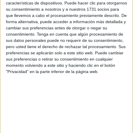
degustar las paellas realizadas por 5 grupos diferentes
características de dispositivos. Puede hacer clic para otorgarnos
como la de la hermandad de la Pollinica, la de San
su consentimiento a nosotros y a nuestros 1731 socios para
que llevemos a cabo el procesamiento previamente descrito. De
Antonio de Padua, el
Banco de Alimentos
y dos grupos
forma alternativa, puede acceder a información más detallada y
de la hermandad del Rocío, ‘Los eléctricos’ y ‘El Rengue’.
cambiar sus preferencias antes de otorgar o negar su
consentimiento.
Tenga en cuenta que algún procesamiento de
Posteriormente, por la tarde, se ha anunciado quiénes han
sus datos personales puede no requerir de su consentimiento,
sido los ganadores. La Hermandad de la Pollinica ha
pero usted tiene el derecho de rechazar tal procesamiento. Sus
quedado en primer lugar, seguidos de la reunión de la
preferencias se aplicarán solo a este sitio web. Puede cambiar
hermandad del Rocío 'El Rengue' y la 'medalla de bronce'
sus preferencias o retirar su consentimiento en cualquier
momento volviendo a este sitio y haciendo clic en el botón
ha sido para la hermandad de San Antonio.
"Privacidad" en la parte inferior de la página web.