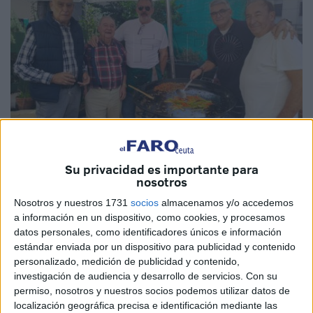
Fotos: C.D.
Su privacidad es importante para
nosotros
Nosotros y nuestros 1731
socios
almacenamos y/o accedemos
a información en un dispositivo, como cookies, y procesamos
El patio de la parroquia de Santa Teresa ha sido testigo de
datos personales, como identificadores únicos e información
estándar enviada por un dispositivo para publicidad y contenido
la celebración de la IV edición del concurso de paellas
personalizado, medición de publicidad y contenido,
organizado por la
hermandad
del Rocío de Ceuta.
investigación de audiencia y desarrollo de servicios.
Con su
permiso, nosotros y nuestros socios podemos utilizar datos de
En ella, los asistentes han tenido la oportunidad de
localización geográfica precisa e identificación mediante las