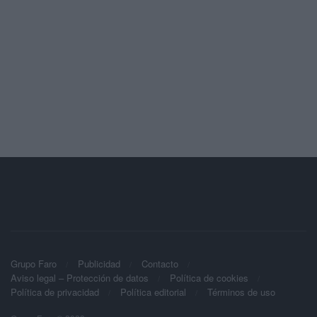
Grupo Faro
Publicidad
Contacto
Aviso legal – Protección de datos
Política de cookies
Política de privacidad
Política editorial
Términos de uso