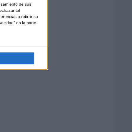
esamiento de sus
echazar tal
erencias o retirar su
vacidad" en la parte