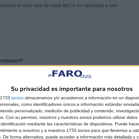
Entonces el niño sale de casa feliz y no cabreado o con
ontessori?
 aula teniendo en cuenta las necesidades y
 en qué momento sensitivo se encuentra el niño para
Su privacidad es importante para nosotros
s necesidades. Se les presenta individualmente un
s 1733
socios
almacenamos y/o accedemos a información en un disposit
des y materiales en función del momento evolutivo en el
sonales, como identificadores únicos e información estándar enviada 
nivel. Cada niño tiene total libertad sin una intervención
ntenido personalizado, medición de publicidad y contenido, investigaci
mo guía proporcionándole el ambiente y los materiales e
os.
Con su permiso, nosotros y nuestros socios podemos utilizar datos 
identificación mediante las características de dispositivos. Puede hacer
 espacio sin que sientan la autoridad de la docente
ntimiento a nosotros y a nuestros 1733 socios para que llevemos a ca
. De forma alternativa, puede acceder a información más detallada y 