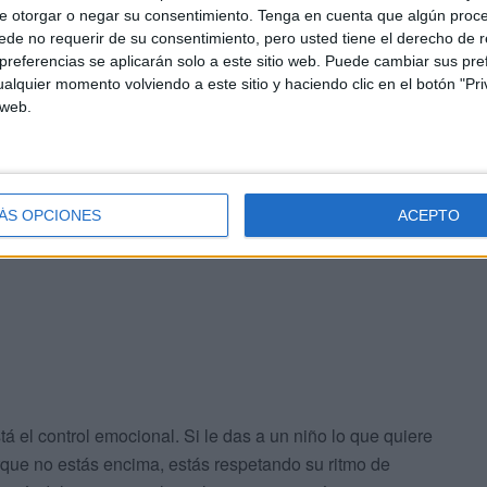
e otorgar o negar su consentimiento.
Tenga en cuenta que algún proc
..
de no requerir de su consentimiento, pero usted tiene el derecho de r
referencias se aplicarán solo a este sitio web. Puede cambiar sus pref
alquier momento volviendo a este sitio y haciendo clic en el botón "Pri
 castiga. Los niños hacen las cosas por motivación
 web.
dulto, para ellos los materiales en sí son atractivos.
rminan ellos. A nadie le gusta aburrirse, cuando una
osotros no intervenimos en ello. Al final llegan a
ÁS OPCIONES
ACEPTO
á el control emocional. Si le das a un niño lo que quiere
orque no estás encima, estás respetando su ritmo de