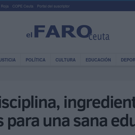
 Roja
COPE Ceuta
Portal del suscriptor
USTICIA
POLÍTICA
CULTURA
EDUCACIÓN
DEPO
sciplina, ingredien
 para una sana edu