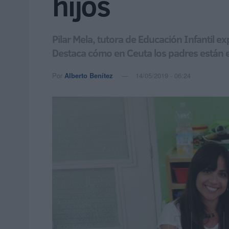
hijos
Pilar Mela, tutora de Educación Infantil e
Destaca cómo en Ceuta los padres están
Por
Alberto Benítez
14/05/2019 - 06:24