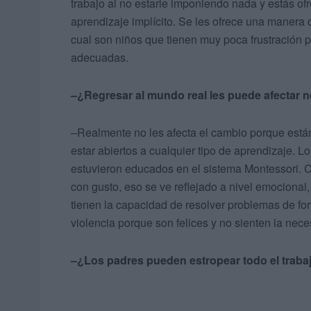
trabajo al no estarle imponiendo nada y estás of
aprendizaje implícito. Se les ofrece una manera d
cual son niños que tienen muy poca frustración 
adecuadas.
–¿Regresar al mundo real les puede afectar 
–Realmente no les afecta el cambio porque está
estar abiertos a cualquier tipo de aprendizaje. 
estuvieron educados en el sistema Montessori. C
con gusto, eso se ve reflejado a nivel emocional
tienen la capacidad de resolver problemas de fo
violencia porque son felices y no sienten la neces
–¿Los padres pueden estropear todo el trabaj