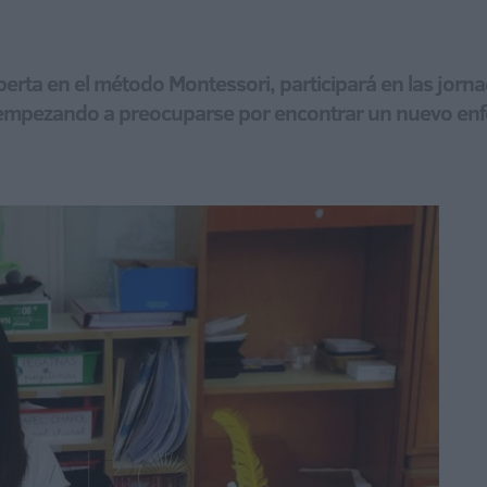
xperta en el método Montessori, participará en las jor
 empezando a preocuparse por encontrar un nuevo en