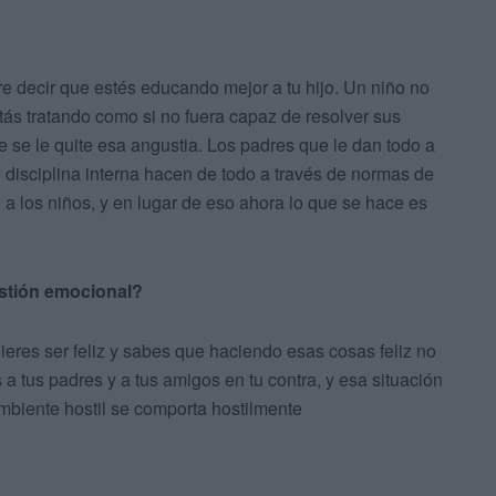
e decir que estés educando mejor a tu hijo. Un niño no
tás tratando como si no fuera capaz de resolver sus
e se le quite esa angustia. Los padres que le dan todo a
n disciplina interna hacen de todo a través de normas de
 a los niños, y en lugar de eso ahora lo que se hace es
estión emocional?
eres ser feliz y sabes que haciendo esas cosas feliz no
a tus padres y a tus amigos en tu contra, y esa situación
mbiente hostil se comporta hostilmente