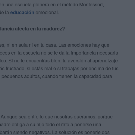
 en una escuela pionera en el método Montessori,
de la
educación
emocional.
fancia afecta en la madurez?
es, ni en aula ni en tu casa. Las emociones hay que
veces en la escuela no se le da la importancia necesaria
. Si no te encuentras bien, tu aversión al aprendizaje
s frustrado, si estás mal o si trabajas por encima de tus
mo pequeños adultos, cuando tienen la capacidad para
 Aunque sea entre lo que nosotras queramos, porque
madre obliga a su hijo todo el rato a ponerse una
abarán siendo negativos. La solución es ponerle dos