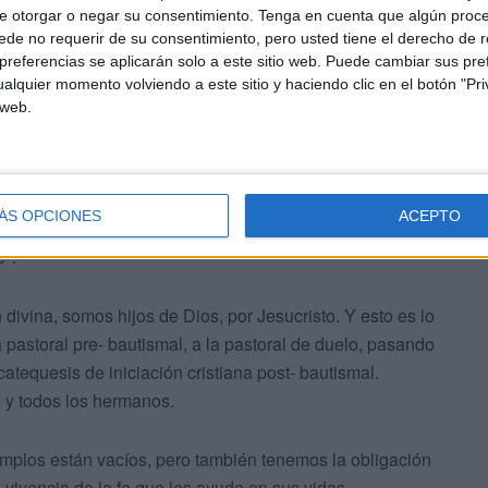
e otorgar o negar su consentimiento.
Tenga en cuenta que algún proc
vida y doctrina de Santa Teresa una oportunidad única.
de no requerir de su consentimiento, pero usted tiene el derecho de r
referencias se aplicarán solo a este sitio web. Puede cambiar sus pref
obre la evangelización, ¿por qué lo ve importante?
alquier momento volviendo a este sitio y haciendo clic en el botón "Pri
 web.
a Iglesia existe para evangelizar. Siempre que la Iglesia
e da a luz a los hijos de Dios.
ÁS OPCIONES
ACEPTO
; 1, 15: “pero todos los que recibieron la Palabra, les dio
e".
ón divina, somos hijos de Dios, por Jesucristo. Y esto es lo
pastoral pre- bautismal, a la pastoral de duelo, pasando
atequesis de iniciación cristiana post- bautismal.
 y todos los hermanos.
plos están vacíos, pero también tenemos la obligación
 vivencia de la fe que les ayude en sus vidas.