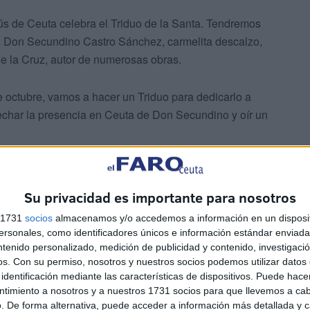
ús de Ceuta celebra el Triduo de la Santa. Tendremos
, a Don Secundino Castro Sánchez, carmelita descalzo,
e la Cruz, autor de numerosas obras.
e octubre, vamos a hacer un Triduo para dedicarlo a
char la presencia en Ceuta de Don Secundino y oír un
de la parroquia?
Su privacidad es importante para nosotros
s 1731
socios
almacenamos y/o accedemos a información en un disposit
sonales, como identificadores únicos e información estándar enviada 
ntenido personalizado, medición de publicidad y contenido, investigaci
os.
Con su permiso, nosotros y nuestros socios podemos utilizar datos 
identificación mediante las características de dispositivos. Puede hacer
 y alegría. Y más este año, por la importancia de poder
ntimiento a nosotros y a nuestros 1731 socios para que llevemos a ca
a descalzo y experto en la Santa, que puede ser para
. De forma alternativa, puede acceder a información más detallada y 