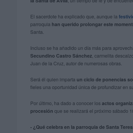
la Santa de Ávila
, un tiempo de fe y de encuentr
El sacerdote ha explicado que, aunque la
festiv
parroquia
han querido prolongar este momen
Santa.
Incluso se ha añadido un día más para aprovechar
Secundino Castro Sánchez
, carmelita descal
Juan de la Cruz, autor de numerosas obras.
Será él quien imparta
un ciclo de ponencias sob
fieles una oportunidad única de profundizar en su
Por último, ha dado a conocer los
actos organiz
procesión
que se realizará el próximo sábado 1
- ¿Qué celebra en la parroquia de Santa Ter