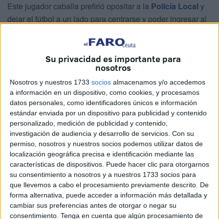
Este jugador caballa prefirió opositar a la
Policía Local
y
dejar el fútbol a un lado para centrarse y poder ingresar al
Cuerpo.
Román hace un repaso a su trayectoria deportiva donde
Su privacidad es importante para
comenzó con 18 años en el Ronda, el cual estuvo dos
nosotros
temporadas.
Nosotros y nuestros 1733
socios
almacenamos y/o accedemos
a información en un dispositivo, como cookies, y procesamos
datos personales, como identificadores únicos e información
estándar enviada por un dispositivo para publicidad y contenido
personalizado, medición de publicidad y contenido,
investigación de audiencia y desarrollo de servicios.
Con su
permiso, nosotros y nuestros socios podemos utilizar datos de
localización geográfica precisa e identificación mediante las
características de dispositivos. Puede hacer clic para otorgarnos
su consentimiento a nosotros y a nuestros 1733 socios para
que llevemos a cabo el procesamiento previamente descrito. De
forma alternativa, puede acceder a información más detallada y
cambiar sus preferencias antes de otorgar o negar su
consentimiento.
Tenga en cuenta que algún procesamiento de