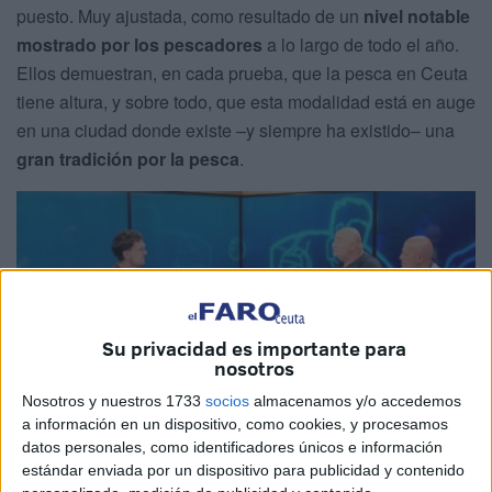
puesto. Muy ajustada, como resultado de un
nivel notable
mostrado por los pescadores
a lo largo de todo el año.
Ellos demuestran, en cada prueba, que la pesca en Ceuta
tiene altura, y sobre todo, que esta modalidad está en auge
en una ciudad donde existe –y siempre ha existido– una
gran tradición por la pesca
.
Su privacidad es importante para
nosotros
Nosotros y nuestros 1733
socios
almacenamos y/o accedemos
a información en un dispositivo, como cookies, y procesamos
datos personales, como identificadores únicos e información
estándar enviada por un dispositivo para publicidad y contenido
“Hemos tenido ya la sexta manga y ahora ya se aproxima