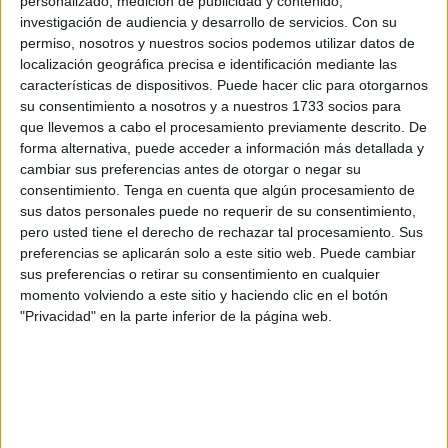
personalizado, medición de publicidad y contenido,
lo que es el verano, y paramos un poquito. Nos queda una
investigación de audiencia y desarrollo de servicios.
Con su
manga más de un dúo que tenemos.
Luego a esperar a
permiso, nosotros y nuestros socios podemos utilizar datos de
localización geográfica precisa e identificación mediante las
septiembre que seguimos pescando ya hasta final de
características de dispositivos. Puede hacer clic para otorgarnos
temporada
”, comentó
Francisco Del Río
, presidente del
su consentimiento a nosotros y a nuestros 1733 socios para
Club de Pesca ‘El Anzuelo’. Invitado esta semana a la
que llevemos a cabo el procesamiento previamente descrito. De
mesa de ‘El Faro + Deportivo’, a la que asistió
forma alternativa, puede acceder a información más detallada y
cambiar sus preferencias antes de otorgar o negar su
acompañado por el secretario del club, Juan Carlos
consentimiento.
Tenga en cuenta que algún procesamiento de
García.
sus datos personales puede no requerir de su consentimiento,
pero usted tiene el derecho de rechazar tal procesamiento. Sus
Emoción máxima por el liderato
preferencias se aplicarán solo a este sitio web. Puede cambiar
sus preferencias o retirar su consentimiento en cualquier
momento volviendo a este sitio y haciendo clic en el botón
“Nos queda lo más bonito porque este año
la competición
"Privacidad" en la parte inferior de la página web.
está muy competida. Los cuatro o cinco primeros
están muy competidos
. Todavía estamos en el periodo
de ver quién gana la competición. El momento clave”,
destacó.