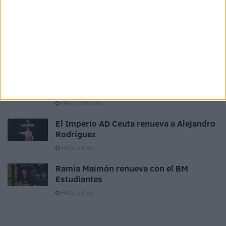
Horario y dónde ver el XII Trofeo de
Feria: un Ceuta-Málaga para terminar la
pretemporada
HACE 12 HORAS
Milagros Tolón defiende que la final del
Mundial 2030 se juegue en España: "Nos
la merecemos"
HACE 18 HORAS
El Imperio AD Ceuta renueva a Alejandro
Rodríguez
HACE 2 DÍAS
Ramia Maimón renueva con el BM
Estudiantes
HACE 2 DÍAS