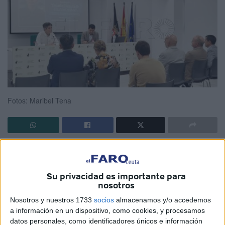
Fotos: Maribel Tena
Paco Reyero
, ganador de la tercera edición del
Premio
Fernando de Leyba de Periodismo
, ha hecho parada en
Ceuta este miércoles para ofrecer una conferencia en un
Su privacidad es importante para
nosotros
escenario emblemático como es el Centro Cultural Antigua
Estación del Ferrocarril, organizado por el
Centro
Nosotros y nuestros 1733
socios
almacenamos y/o accedemos
a información en un dispositivo, como cookies, y procesamos
Universitario UNED Ceuta
y The Hispanic Council.
datos personales, como identificadores únicos e información