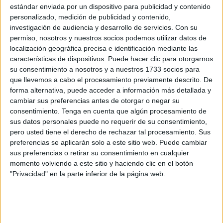
estándar enviada por un dispositivo para publicidad y contenido
Antes de esta ponencia, Reyero
se ha referido al
personalizado, medición de publicidad y contenido,
reconocimiento
recibido, asegurando que “es un gusto
investigación de audiencia y desarrollo de servicios.
Con su
que reconozcan el trabajo y que me hagan empatar con
permiso, nosotros y nuestros socios podemos utilizar datos de
Javier Ronda, al que admiro, compañero de Canal Sur,
localización geográfica precisa e identificación mediante las
características de dispositivos. Puede hacer clic para otorgarnos
natural de esta ciudad, y también con Paco Carrión, que
su consentimiento a nosotros y a nuestros 1733 socios para
precede en el galardón. Estar acompañado de gente a la
que llevemos a cabo el procesamiento previamente descrito. De
que admiras y que ha abierto pasos es gratificante”.
forma alternativa, puede acceder a información más detallada y
cambiar sus preferencias antes de otorgar o negar su
consentimiento.
Tenga en cuenta que algún procesamiento de
sus datos personales puede no requerir de su consentimiento,
pero usted tiene el derecho de rechazar tal procesamiento. Sus
preferencias se aplicarán solo a este sitio web. Puede cambiar
sus preferencias o retirar su consentimiento en cualquier
momento volviendo a este sitio y haciendo clic en el botón
"Privacidad" en la parte inferior de la página web.