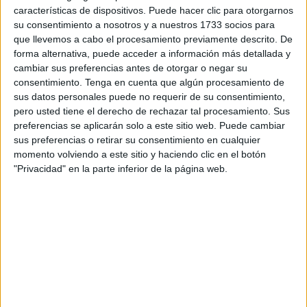
características de dispositivos. Puede hacer clic para otorgarnos
como cabeza visible del
Sindicato Médico
- ha indicado
su consentimiento a nosotros y a nuestros 1733 socios para
que la situación de la pandemia “va a peor” por lo que se
que llevemos a cabo el procesamiento previamente descrito. De
reclama desde ya que
Ingesa
invierta en Ceuta,
forma alternativa, puede acceder a información más detallada y
cambiar sus preferencias antes de otorgar o negar su
ejecutando obras y ampliaciones para poder tratar a los
consentimiento.
Tenga en cuenta que algún procesamiento de
pacientes Covid de manera adecuada evitando colapsos.
sus datos personales puede no requerir de su consentimiento,
pero usted tiene el derecho de rechazar tal procesamiento. Sus
Roviralta ha denunciado que el pasado fin de semana se
preferencias se aplicarán solo a este sitio web. Puede cambiar
juntaron hasta 16 pacientes Covid donde solo cabían
sus preferencias o retirar su consentimiento en cualquier
ocho, por lo que tuvieron que estar en los pasillos. No es la
momento volviendo a este sitio y haciendo clic en el botón
primera vez que sucede una situación así. Reclaman que
"Privacidad" en la parte inferior de la página web.
áreas como Observación, que ya está completa con
afectados Covid, sea modificada estructuralmente y
ampliada ya que “no se puede permitir gente con Covid en
los pasillos”, ha resaltado.
Se vive el pico más alto de ocupación en el HUCE de
contagiados –casi cuarenta-, con la UCI estructural
completa y con áreas transformadas en UCI ampliada.