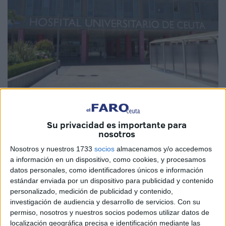
Su privacidad es importante para
nosotros
Con la pandemia descontrolada, con brotes de los que ya
Nosotros y nuestros 1733
socios
almacenamos y/o accedemos
no se sabe su origen, los sanitarios de Ceuta advierten del
a información en un dispositivo, como cookies, y procesamos
riesgo de colapso que se sufre en
el Hospital
datos personales, como identificadores únicos e información
Universitario
, sumándose así a otras voces en la misma
estándar enviada por un dispositivo para publicidad y contenido
línea como la del
jefe de Medicina Preventiva, Julián
personalizado, medición de publicidad y contenido,
investigación de audiencia y desarrollo de servicios.
Con su
Domínguez
.
permiso, nosotros y nuestros socios podemos utilizar datos de
localización geográfica precisa e identificación mediante las
En declaraciones a los periodistas, Enrique Roviralta –