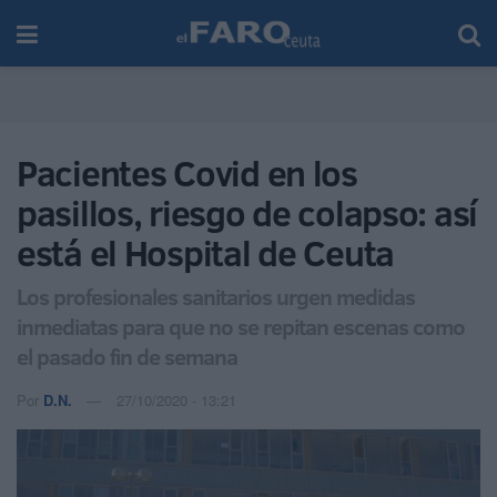
Pacientes Covid en los
pasillos, riesgo de colapso: así
está el Hospital de Ceuta
Los profesionales sanitarios urgen medidas
inmediatas para que no se repitan escenas como
el pasado fin de semana
Por
D.N.
27/10/2020 - 13:21