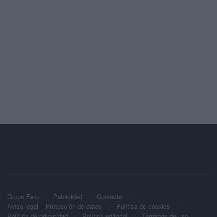
Grupo Faro
Publicidad
Contacto
Aviso legal – Protección de datos
Política de cookies
Política de privacidad
Política editorial
Términos de uso