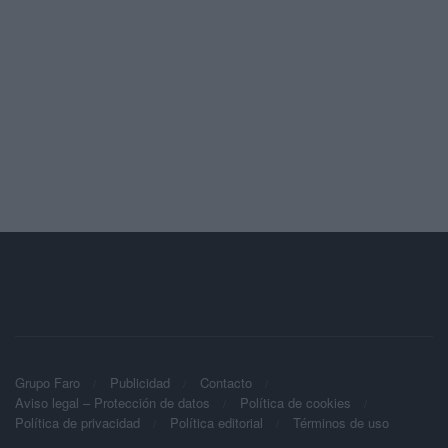
Grupo Faro
Publicidad
Contacto
Aviso legal – Protección de datos
Política de cookies
Política de privacidad
Política editorial
Términos de uso