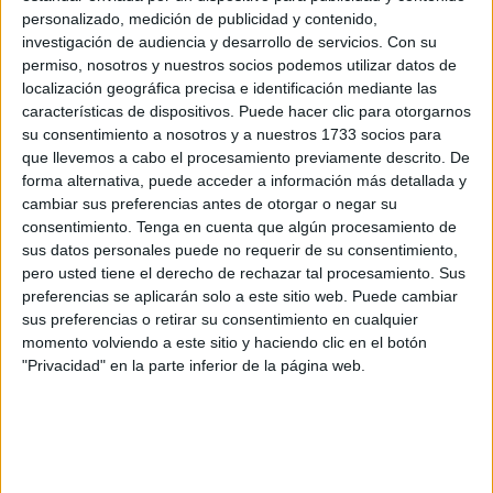
dándoles un significado y permitiendo al espectador
personalizado, medición de publicidad y contenido,
teatral, diferente del lector, disfrutar de una puesta en
investigación de audiencia y desarrollo de servicios.
Con su
escena ya con actores y con una dramaturgia que es
permiso, nosotros y nuestros socios podemos utilizar datos de
bastante interesante.
localización geográfica precisa e identificación mediante las
características de dispositivos. Puede hacer clic para otorgarnos
¿Qué le llevó a formar parte de este proyecto, cuándo
su consentimiento a nosotros y a nuestros 1733 socios para
que llevemos a cabo el procesamiento previamente descrito. De
se lo propusieron?
forma alternativa, puede acceder a información más detallada y
cambiar sus preferencias antes de otorgar o negar su
Me lo propuso
Natalia Menéndez
, bueno me lo propuso la
consentimiento.
Tenga en cuenta que algún procesamiento de
productora. Yo hasta el año pasado estuve haciendo una
sus datos personales puede no requerir de su consentimiento,
función que era una versión de ‘La importancia de
pero usted tiene el derecho de rechazar tal procesamiento. Sus
llamarse Ernesto’, que se hizo en Cataluña, pero se
preferencias se aplicarán solo a este sitio web. Puede cambiar
sus preferencias o retirar su consentimiento en cualquier
reestrenó con otro reparto en el Teatro Español.
momento volviendo a este sitio y haciendo clic en el botón
"Privacidad" en la parte inferior de la página web.
Bueno, yo era Ernesto, la hice en ‘El Español’ y la
directora del ‘Español’ en ese momento era Natalia
Menéndez, que es la directora de ‘Cortázar en Juego’.
"Hemos estrenado en el