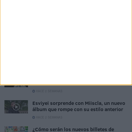
Mundial
HACE 2 SEMANAS
Festival Ochentero: un viaje al pasado en
las Murallas Reales
HACE 2 SEMANAS
Nacha Pop: “Me sigo divirtiendo
muchísimo encima de un escenario”
HACE 2 SEMANAS
Maher Zain conquista las Murallas
Reales con una noche inolvidable
HACE 2 SEMANAS
Esviyei sorprende con Miiscla, un nuevo
álbum que rompe con su estilo anterior
HACE 2 SEMANAS
¿Cómo serán los nuevos billetes de