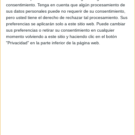
Estas jornadas son fruto del convenio de colaboración que
consentimiento.
Tenga en cuenta que algún procesamiento de
sus datos personales puede no requerir de su consentimiento,
la Ciudad mantiene con el Consejo General del Poder
pero usted tiene el derecho de rechazar tal procesamiento. Sus
Judicial desde 2010, cuando se celebró la primera edición,
preferencias se aplicarán solo a este sitio web. Puede cambiar
para programar, diseñar y ejecutar actividades de
sus preferencias o retirar su consentimiento en cualquier
formación específicas dirigidas a miembros de la carrera
momento volviendo a este sitio y haciendo clic en el botón
"Privacidad" en la parte inferior de la página web.
judicial, personal al servicio de las dos entidades,
abogados y procuradores.
El programa de las X Jornadas Jurídicas lo abre el jueves
María Eugenia Gay Rosell, decana del Ilustre Colegio de
la Abogacía de Barcelona (ICAB), quien ofrecerá la charla
Igualdad y Abogacía (10.00 horas), y tras ella tomarán la
palabra José Ramón Navarro, magistrado y presidente de
la Audiencia Nacional, para desarrollar La Jurisprudencia
de la Sala de Apelaciones de la Audiencia Nacional en
materia de terrorismo (11.30 horas), y José Antonio Seijas,
magistrado de la Sala de lo Civil del Tribunal Supremo,
para exponer La responsabilidad civil médica en la