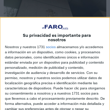
Su privacidad es importante para
nosotros
Nosotros y nuestros 1731
socios
almacenamos y/o accedemos
a información en un dispositivo, como cookies, y procesamos
datos personales, como identificadores únicos e información
estándar enviada por un dispositivo para publicidad y contenido
El Hotel Ceuta Puerta de África albergará los días 25 y 26
personalizado, medición de publicidad y contenido,
de abril, próximos jueves y viernes,
las décimas
investigación de audiencia y desarrollo de servicios.
Con su
Jornadas Jurídicas
, que reunirán en esta orilla a
permiso, nosotros y nuestros socios podemos utilizar datos de
localización geográfica precisa e identificación mediante las
personalidades del ámbito de la Justicia, como el
características de dispositivos. Puede hacer clic para otorgarnos
presidente de la
Audiencia Nacional
, José Ramón
su consentimiento a nosotros y a nuestros 1731 socios para
Navarro, y el magistrado de la Sala de lo Penal del
que llevemos a cabo el procesamiento previamente descrito. De
Tribunal Supremo Pablo Llarena, entre otros.
forma alternativa, puede acceder a información más detallada y
cambiar sus preferencias antes de otorgar o negar su