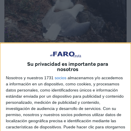
Imagen de archivo
Su privacidad es importante para
nosotros
Nosotros y nuestros 1731
socios
almacenamos y/o accedemos
“Una clara epidemia”
. Así ha descrito la
Sociedad de
a información en un dispositivo, como cookies, y procesamos
Estudios Ornitológicos
(SEO) de Ceuta lo que está
datos personales, como identificadores únicos e información
ocurriendo con las gaviotas en la ciudad. Y es que en lo
estándar enviada por un dispositivo para publicidad y contenido
que va del mes de junio más de 50 aves han aparecido
personalizado, medición de publicidad y contenido,
muertas, lo que se suma a la cifra del mes pasado, cuando
investigación de audiencia y desarrollo de servicios.
Con su
permiso, nosotros y nuestros socios podemos utilizar datos de
el cálculo
superaba los 60 ejemplares
.
localización geográfica precisa e identificación mediante las
características de dispositivos. Puede hacer clic para otorgarnos
Desde la SEO han señalado que este último número