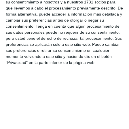
su consentimiento a nosotros y a nuestros 1731 socios para
corresponde a las últimas dos semanas, “cuando ha vuelto
que llevemos a cabo el procesamiento previamente descrito. De
a reactivarse el brote de
muertes de gaviotas
” por causas
forma alternativa, puede acceder a información más detallada y
que todavía no están claras.
cambiar sus preferencias antes de otorgar o negar su
consentimiento.
Tenga en cuenta que algún procesamiento de
Ante esta situación, han decidido enviar un escrito a la
sus datos personales puede no requerir de su consentimiento,
pero usted tiene el derecho de rechazar tal procesamiento. Sus
Consejería de Sanidad
“para que no solo investiguen si
preferencias se aplicarán solo a este sitio web. Puede cambiar
hay gripe aviar o no, que parece que con eso se quedan
sus preferencias o retirar su consentimiento en cualquier
tranquilos, sino que indaguen por qué se están muriendo
momento volviendo a este sitio y haciendo clic en el botón
cientos de gaviotas”.
"Privacidad" en la parte inferior de la página web.
Al respecto, han advertido que de existir una enfermedad,
en cualquier momento puede comenzar a transmitirse a
otros animales. “No sabemos qué es lo que está fallando
en el ecosistema
”.
Hay que recordar que durante el mes de mayo más de
sesenta gaviotas aparecieron muertas en distintos lugares
de Ceuta, una situación que mantenía encendidas las