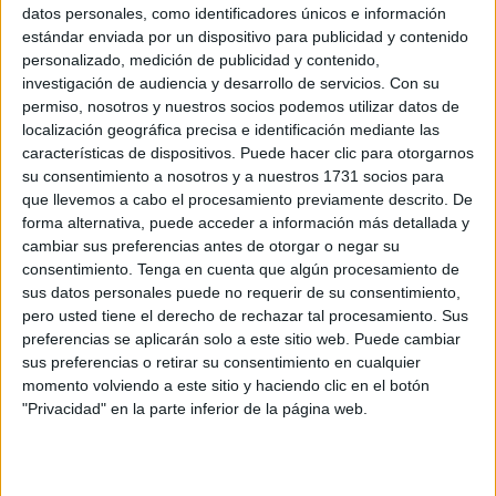
Quienes conocen a Chandiramani saben de su valía, pero
datos personales, como identificadores únicos e información
que la misma sea ahora reconocida más allá de esta Perla
estándar enviada por un dispositivo para publicidad y contenido
personalizado, medición de publicidad y contenido,
es digno de orgullo para todos. La Lista Forbes Women la
investigación de audiencia y desarrollo de servicios.
Con su
ha incluido entre una de las 100 mujeres más influyentes
permiso, nosotros y nuestros socios podemos utilizar datos de
de España en este 2025.
localización geográfica precisa e identificación mediante las
características de dispositivos. Puede hacer clic para otorgarnos
Mujeres que han conquistado espacios para llegar a lo
su consentimiento a nosotros y a nuestros 1731 socios para
más alto. Y entre ellas, entre esas cien, está
que llevemos a cabo el procesamiento previamente descrito. De
Chandiramani. O, mejor dicho, nuestra Chandiramani,
forma alternativa, puede acceder a información más detallada y
cambiar sus preferencias antes de otorgar o negar su
porque ha pasado a convertirse en un valor seguro para
consentimiento.
Tenga en cuenta que algún procesamiento de
todos.
sus datos personales puede no requerir de su consentimiento,
pero usted tiene el derecho de rechazar tal procesamiento. Sus
Nunca se reconocerá lo suficiente el trabajo desempeñado
preferencias se aplicarán solo a este sitio web. Puede cambiar
para romper esos muros, también ideológicos, apostando
sus preferencias o retirar su consentimiento en cualquier
por el fortalecimiento de nuevos terrenos económicos.
momento volviendo a este sitio y haciendo clic en el botón
"Privacidad" en la parte inferior de la página web.
Le costó, y mucho, luchar por crear yacimientos
empresariales cuando nadie hablaba en Ceuta del juego
online o cuando las nuevas tecnologías sonaban a