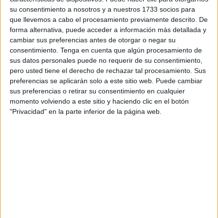
su consentimiento a nosotros y a nuestros 1733 socios para
Así, se comenzará con la subasta del 50% de una finca
que llevemos a cabo el procesamiento previamente descrito. De
situada en La Puntilla, número 2, planta 1, puerta A. La
forma alternativa, puede acceder a información más detallada y
finca embargada ha sido valorada en 120.000 euros y la
cambiar sus preferencias antes de otorgar o negar su
misma se encuentra libre de cargas, según certificación
consentimiento.
Tenga en cuenta que algún procesamiento de
sus datos personales puede no requerir de su consentimiento,
registral que obra unida en las actuaciones.
pero usted tiene el derecho de rechazar tal procesamiento. Sus
Para tomar parte en la subasta los postores deberán
preferencias se aplicarán solo a este sitio web. Puede cambiar
depositar previamente en la Cuenta de Depósitos y
sus preferencias o retirar su consentimiento en cualquier
Consignaciones del Juzgado en el Banco Santander,
momento volviendo a este sitio y haciendo clic en el botón
"Privacidad" en la parte inferior de la página web.
número de cuenta nº 1296 0000 78 0438 13, el 5% del
valor de la finca a efecto de subasta, devolviéndose las
cantidades, una vez aprobado el remate
El inmueble que se subasta se encuentra ocupado por la
propietaria del 50% de la finca según certificación registral
que obra en la causa.
La segunda de las subastas, señalada para las 12.15
horas, se corresponde con una ejecutoria de una
sentencia del Penal número 2.