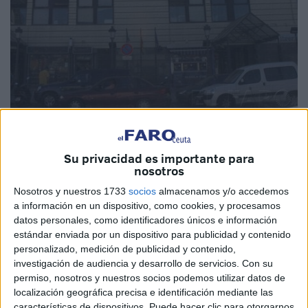
Su privacidad es importante para
nosotros
El próximo 7 de octubre tendrá lugar la convocatoria de
Nosotros y nuestros 1733
socios
almacenamos y/o accedemos
varias subastas de bienes muebles que se derivan de la
a información en un dispositivo, como cookies, y procesamos
datos personales, como identificadores únicos e información
ejecución de sentencias condenatorias dictadas por los
estándar enviada por un dispositivo para publicidad y contenido
juzgados de lo Penal. Tal y como ha hecho público el
personalizado, medición de publicidad y contenido,
Servicio Común de Ejecutorias, las distintas convocatorias
investigación de audiencia y desarrollo de servicios.
Con su
se llevarán a cabo a partir de las 12.00 horas, en el edificio
permiso, nosotros y nuestros socios podemos utilizar datos de
localización geográfica precisa e identificación mediante las
Ceuta Center.
características de dispositivos. Puede hacer clic para otorgarnos