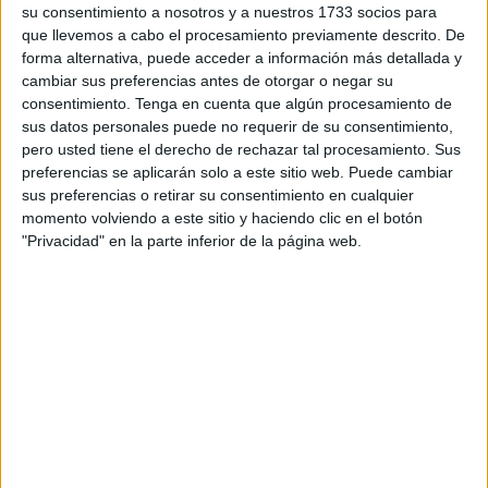
su consentimiento a nosotros y a nuestros 1733 socios para
dejando claro que “los plazos concedidos comenzarán a
que llevemos a cabo el procesamiento previamente descrito. De
contar a partir del día siguiente al de la recepción de la
forma alternativa, puede acceder a información más detallada y
publicación de este acto”.
cambiar sus preferencias antes de otorgar o negar su
consentimiento.
Tenga en cuenta que algún procesamiento de
De acuerdo con lo que se indica en el contenido del texto,
sus datos personales puede no requerir de su consentimiento,
pero usted tiene el derecho de rechazar tal procesamiento. Sus
los hechos a los que se hacen mención derivan de una
preferencias se aplicarán solo a este sitio web. Puede cambiar
denuncia que tuvo entrada el pasado 22 de noviembre de
sus preferencias o retirar su consentimiento en cualquier
2024 en la
Policía Local
, en la unidad UPAC sobre
momento volviendo a este sitio y haciendo clic en el botón
ampliación de calzada para habilitar más
"Privacidad" en la parte inferior de la página web.
estacionamientos.
Posteriormente, tras una inspección ocular, los Servicios
Técnicos Municipales se determinó entre otras cosas, que
“
esta obra
se ubica en dominio público, terreno de la
ciudad, e Incumple el PGOU”, a lo que se suma también
que “es de reseñar la ocupación de la vía pública con
material de obra sin autorización”.