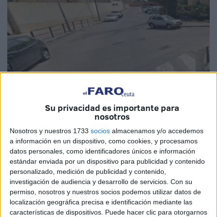
Su privacidad es importante para
nosotros
Imagen de archivo
Nosotros y nuestros 1733
socios
almacenamos y/o accedemos
a información en un dispositivo, como cookies, y procesamos
datos personales, como identificadores únicos e información
estándar enviada por un dispositivo para publicidad y contenido
El Boletín Oficial del Estado (BOE) en su apartado de
personalizado, medición de publicidad y contenido,
anuncios publica este lunes 24 de febrero la
investigación de audiencia y desarrollo de servicios.
Con su
correspondiente notificación de un procedimiento de
permiso, nosotros y nuestros socios podemos utilizar datos de
protección de la legalidad urbanística por
obras ilegales
localización geográfica precisa e identificación mediante las
características de dispositivos. Puede hacer clic para otorgarnos
en Calle Este de Ceuta, frente al colegio Reina Sofía