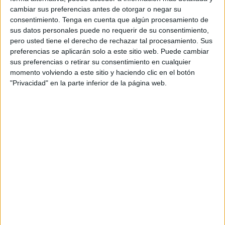
bolígrafos de repuesto
y repasos improvisados en los
cambiar sus preferencias antes de otorgar o negar su
pasillos componían
la imagen predominante
en un día
consentimiento.
Tenga en cuenta que algún procesamiento de
sus datos personales puede no requerir de su consentimiento,
clave para cientos de ceutíes.
pero usted tiene el derecho de rechazar tal procesamiento. Sus
preferencias se aplicarán solo a este sitio web. Puede cambiar
Las pruebas
han comenzado a las diez de la mañana
,
sus preferencias o retirar su consentimiento en cualquier
siguiendo el calendario fijado por la Secretaría de Estado
momento volviendo a este sitio y haciendo clic en el botón
de Función Pública, y se desarrollan de manera
"Privacidad" en la parte inferior de la página web.
simultánea en 26 provincias españolas.
En el caso de Ceuta, el
Campus Universitario
vuelve a
convertirse en el epicentro de unas oposiciones
multitudinarias que movilizan a decenas de profesionales
y personal organizador para garantizar el correcto
desarrollo de los ejercicios.
Nervios y esperanza antes del
examen