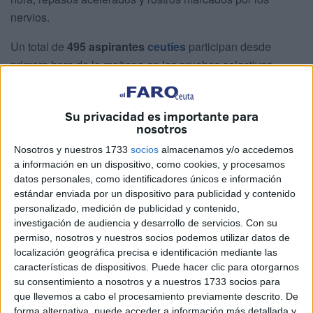
nervios.
Un total de
495 aspirantes
ceutíes
participan desde
primera hora de la mañana en las pruebas selectivas
convocadas por la Administración General del Estado,
unos exámenes que forman parte de la gran convocatoria
Su privacidad es importante para
nacional que reúne a más de
152.000 opositores
para
nosotros
optar a cerca de
18.000 plazas de
empleo público
en
Nosotros y nuestros 1733
socios
almacenamos y/o accedemos
todo el país.
a información en un dispositivo, como cookies, y procesamos
datos personales, como identificadores únicos e información
Desde antes de las nueve de la mañana, las
estándar enviada por un dispositivo para publicidad y contenido
inmediaciones del campus
comenzaban a llenarse de
personalizado, medición de publicidad y contenido,
opositores acompañados por familiares y amigos
, en
investigación de audiencia y desarrollo de servicios.
Con su
una jornada marcada por la tensión y la ilusión de quienes
permiso, nosotros y nuestros socios podemos utilizar datos de
localización geográfica precisa e identificación mediante las
buscan una oportunidad laboral estable dentro de la
características de dispositivos. Puede hacer clic para otorgarnos
función pública.
su consentimiento a nosotros y a nuestros 1733 socios para
que llevemos a cabo el procesamiento previamente descrito. De
Mochilas cargadas de temarios, botellas de agua,
forma alternativa, puede acceder a información más detallada y