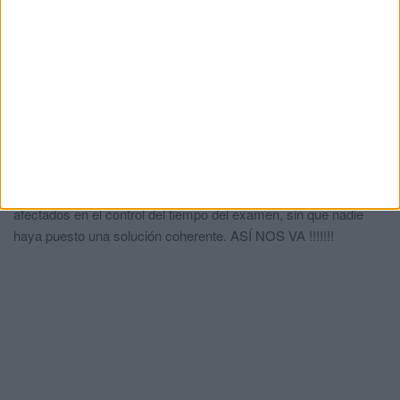
pinganillos y otros dispositivos para que sea justo y aprueben
los que realmente se lo merecen y han estudiado
Así nos va
comentó:
hace 3 meses
Quiero denunciar que en esta oposición, por culpa de un
incidente protagonizado por una opositora y el pésimo e inepto
control del mismo realizado por los responsables y
examinadores de la oposición, otros opositores se han visto
mermados en su capacidad de concentración necesaria y
afectados en el control del tiempo del examen, sin que nadie
haya puesto una solución coherente. ASÍ NOS VA !!!!!!!