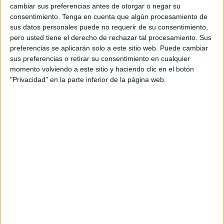
convocatoria para proveer varias plazas, concretamente
cambiar sus preferencias antes de otorgar o negar su
dos plazas de Ayudante Técnico Sanitario/Diplomado
consentimiento.
Tenga en cuenta que algún procesamiento de
sus datos personales puede no requerir de su consentimiento,
Universitario en Enfermería (DUE)
.
pero usted tiene el derecho de rechazar tal procesamiento. Sus
preferencias se aplicarán solo a este sitio web. Puede cambiar
De esta manera, se informa que el
plazo de presentación
sus preferencias o retirar su consentimiento en cualquier
de solicitudes
será de
veinte días hábiles
a contar desde
momento volviendo a este sitio y haciendo clic en el botón
el siguiente al de la publicación de esta resolución en el
"Privacidad" en la parte inferior de la página web.
BOE y que “los sucesivos anuncios referentes a esta
convocatoria, cuando procedan de conformidad con las
bases, se harán públicos en la forma prevista en las
propias bases”.
Hay que recordar que fue en el
Boletín Oficial de la
Ciudad Autónoma de Ceuta (BOCCE)
número 6575, del
19 de diciembre de 2025, donde se publicaron las
bases
de la convocatoria
para proveer dos plazas de
ATS/DUE
,
pertenecientes a la escala de
Administración Especial
,
subescala Técnica, por el
sistema de oposición
, en
turno