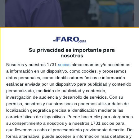
Su privacidad es importante para
nosotros
Nosotros y nuestros 1731
socios
almacenamos y/o accedemos
a información en un dispositivo, como cookies, y procesamos
datos personales, como identificadores únicos e información
estándar enviada por un dispositivo para publicidad y contenido
Imagen de archivo
personalizado, medición de publicidad y contenido,
investigación de audiencia y desarrollo de servicios.
Con su
permiso, nosotros y nuestros socios podemos utilizar datos de
localización geográfica precisa e identificación mediante las
El
Boletín Oficial del Estado (BOE)
ha hecho pública en
características de dispositivos. Puede hacer clic para otorgarnos
su consentimiento a nosotros y a nuestros 1731 socios para
su edición de este viernes
2 de enero de 2026
, la
que llevemos a cabo el procesamiento previamente descrito. De
resolución de la
Ciudad de Ceuta
, referente a la
forma alternativa, puede acceder a información más detallada y