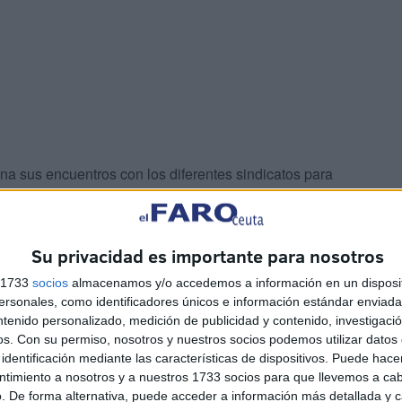
a sus encuentros con los diferentes sindicatos para
nes, conocer sus exigencias y acercar posturas frente a
s de negociación. La fundamental, exponen desde
so-oposición, que se aplicó en las de 2007 y 2009 y,
Su privacidad es importante para nosotros
aplicó en las de Secundaria, para evitar el elevado
s 1733
socios
almacenamos y/o accedemos a información en un disposit
 que ha dejado en Ceuta, según sus cálculos, un 30%
sonales, como identificadores únicos e información estándar enviada 
ir, desligándose así del objetivo de la convocatoria que
ntenido personalizado, medición de publicidad y contenido, investigaci
os.
Con su permiso, nosotros y nuestros socios podemos utilizar datos 
identificación mediante las características de dispositivos. Puede hacer
ntimiento a nosotros y a nuestros 1733 socios para que llevemos a ca
emitir un informe sobre los resultados de las últimas
. De forma alternativa, puede acceder a información más detallada y 