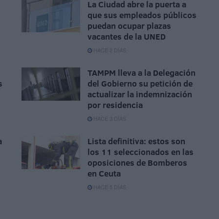
La Ciudad abre la puerta a
que sus empleados públicos
puedan ocupar plazas
vacantes de la UNED
HACE 2 DÍAS
TAMPM lleva a la Delegación
s
del Gobierno su petición de
actualizar la indemnización
por residencia
HACE 3 DÍAS
a
Lista definitiva: estos son
los 11 seleccionados en las
oposiciones de Bomberos
en Ceuta
HACE 5 DÍAS