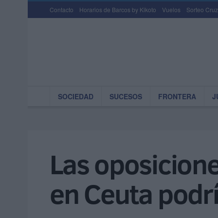
Contacto
Horarios de Barcos by Kikoto
Vuelos
Sorteo Cruz
SOCIEDAD
SUCESOS
FRONTERA
J
Las oposicion
en Ceuta podrí