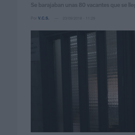
Se barajaban unas 80 vacantes que se lleg
Por
V.C.S.
23/09/2018 - 11:29