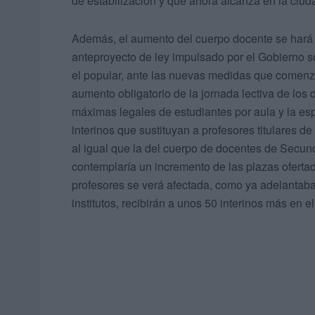
de estabilización y que ahora alcanza en la ciu
Además, el aumento del cuerpo docente se hará n
anteproyecto de ley impulsado por el Gobierno so
el popular, ante las nuevas medidas que comenzar
aumento obligatorio de la jornada lectiva de los 
máximas legales de estudiantes por aula y la esp
interinos que sustituyan a profesores titulares d
al igual que la del cuerpo de docentes de Secunda
contemplaría un incremento de las plazas ofertada
profesores se verá afectada, como ya adelantaba 
institutos, recibirán a unos 50 interinos más en e