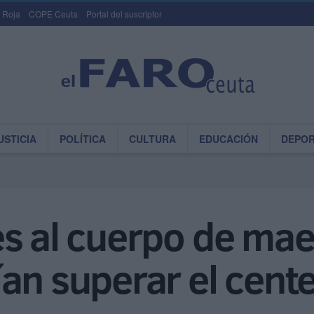
 Roja
COPE Ceuta
Portal del suscriptor
USTICIA
POLÍTICA
CULTURA
EDUCACIÓN
DEPO
es al cuerpo de ma
an superar el cent