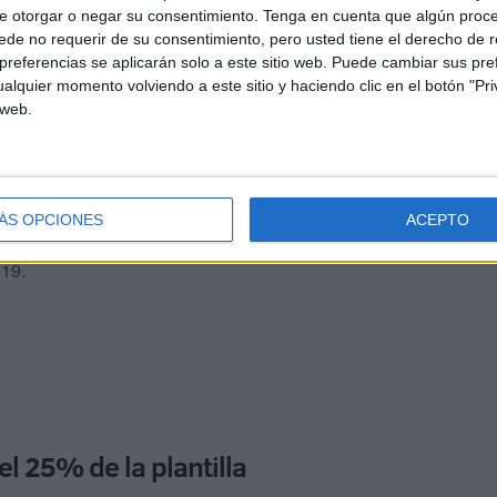
ual modelo de oposición no sirve y hay que cambiarlo”.
e otorgar o negar su consentimiento.
Tenga en cuenta que algún proc
eliminado en el primer examen, la parte práctica. Por ello
de no requerir de su consentimiento, pero usted tiene el derecho de r
referencias se aplicarán solo a este sitio web. Puede cambiar sus pref
de acceso a la función pública “con rigor y seriedad”.
alquier momento volviendo a este sitio y haciendo clic en el botón "Pri
lantea un sistema transitorio como el que se realizó
 web.
iminatorias, sino que “los tribunales juzguen de forma
s”.
citar del Gobierno que la nota se calcule como la suma
ÁS OPCIONES
ACEPTO
ido al principio. Una exigencia que el pasado año no
019.
l 25% de la plantilla